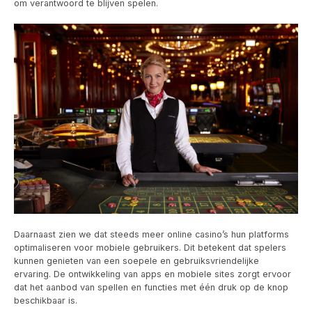
om verantwoord te blijven spelen.
Daarnaast zien we dat steeds meer online casino’s hun platforms
optimaliseren voor mobiele gebruikers. Dit betekent dat spelers
kunnen genieten van een soepele en gebruiksvriendelijke
ervaring. De ontwikkeling van apps en mobiele sites zorgt ervoor
dat het aanbod van spellen en functies met één druk op de knop
beschikbaar is.