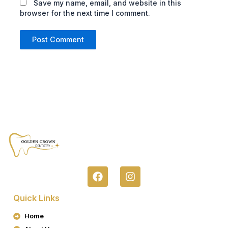
Save my name, email, and website in this
browser for the next time I comment.
F
I
A
N
C
S
Quick Links
E
T
B
A
Home
O
G