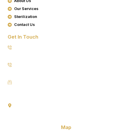
About Us
O
R
K
A
Our Services
M
Sterilization
Contact Us
Get In Touch
8076949557
9953640491 (Emergency Contact)
Info@goldencrowndentistry.com
Goldencrowndentistry@gmail.com
Golden Crown Dentistry, A-2/25, Ground Floor, Gate No. 1,
Prateek Apartment, Paschim Vihar, Delhi 110063
Map