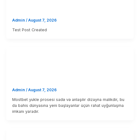
Test Post Created
Admin
/
August 7, 2026
Test Post Created
Uncategorized
Mostbet Yukle Ilə Sadə Addımlarla Bahis Dünyasına
Qoşulmaq Mümkündür
Admin
/
August 7, 2026
Mostbet yukle prosesi sadə və anlaşılır dizayna malikdir, bu
da bahis dünyasına yeni başlayanlar üçün rahat uyğunlaşma
imkanı yaradır.
Uncategorized