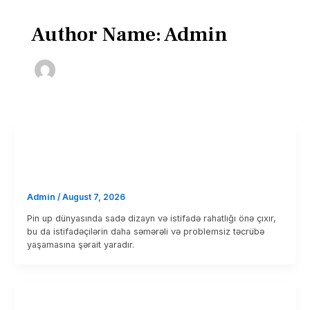
Author Name: Admin
Uncategorized
Pin Up Dünyasında Sadəlik Və Rahatlıq Ön Planda Olur
Admin
/
August 7, 2026
Pin up dünyasında sadə dizayn və istifadə rahatlığı önə çıxır,
bu da istifadəçilərin daha səmərəli və problemsiz təcrübə
yaşamasına şərait yaradır.
Uncategorized