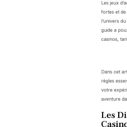
Les jeux d’
fortes et de
l’univers du
guide a pou
casinos, ta
Jouer Au C
Dans cet art
règles essen
votre expéri
aventure da
Les Di
Casin