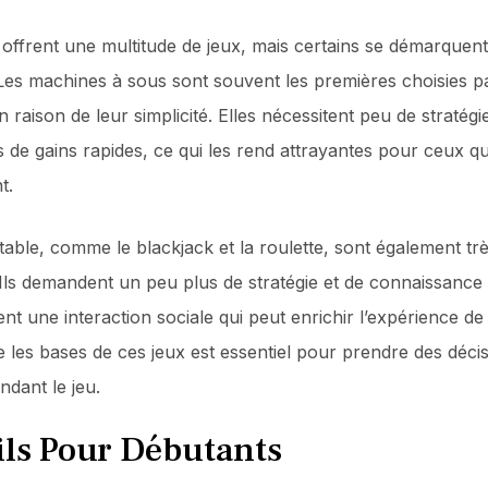
 offrent une multitude de jeux, mais certains se démarquent
 Les machines à sous sont souvent les premières choisies pa
 raison de leur simplicité. Elles nécessitent peu de stratégie
 de gains rapides, ce qui les rend attrayantes pour ceux qu
t.
table, comme le blackjack et la roulette, sont également tr
 Ils demandent un peu plus de stratégie et de connaissance 
rent une interaction sociale qui peut enrichir l’expérience de 
les bases de ces jeux est essentiel pour prendre des déci
ndant le jeu.
ils Pour Débutants