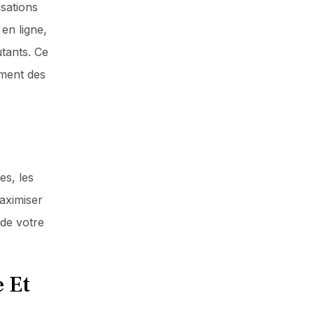
sations
 en ligne,
utants. Ce
ement des
encer À
es, les
maximiser
 de votre
 Et