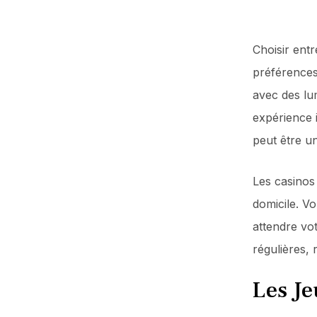
Choisir entr
préférences
avec des lu
expérience 
peut être u
Les casinos 
domicile. V
attendre vot
régulières,
Les Je