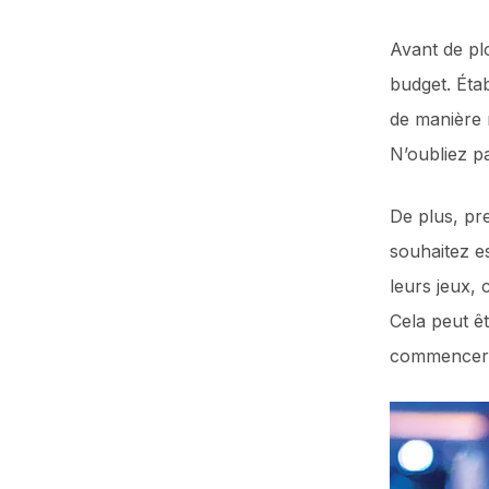
Avant de plo
budget. Éta
de manière r
N’oubliez pa
De plus, pr
souhaitez e
leurs jeux, 
Cela peut êt
commencer à