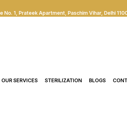
e No. 1, Prateek Apartment, Paschim Vihar, Delhi 110
OUR SERVICES
STERILIZATION
BLOGS
CONT