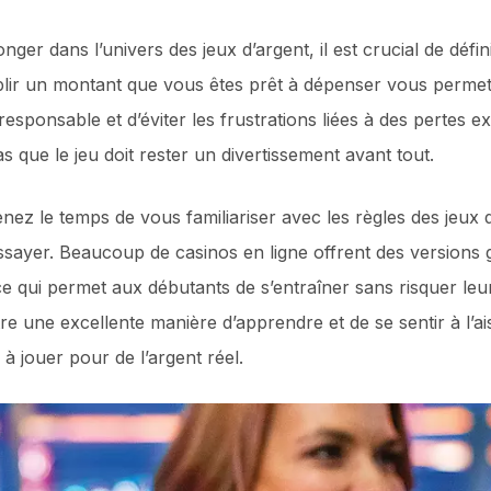
nger dans l’univers des jeux d’argent, il est crucial de défin
blir un montant que vous êtes prêt à dépenser vous permet
esponsable et d’éviter les frustrations liées à des pertes e
s que le jeu doit rester un divertissement avant tout.
enez le temps de vous familiariser avec les règles des jeux
ssayer. Beaucoup de casinos en ligne offrent des versions g
ce qui permet aux débutants de s’entraîner sans risquer leu
re une excellente manière d’apprendre et de se sentir à l’a
 jouer pour de l’argent réel.