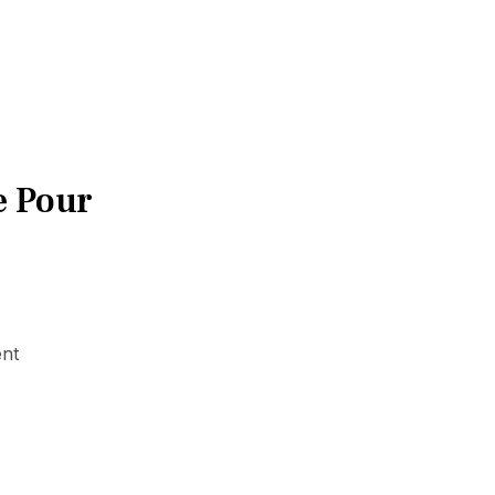
e Pour
ent