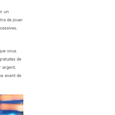
ir un
tra de jouer
xcessives.
 que vous
ratuites de
r argent.
ise avant de