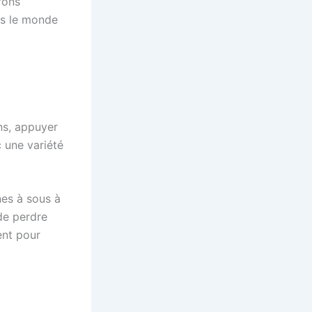
rons
ns le monde
ons, appuyer
 une variété
es à sous à
de perdre
ent pour