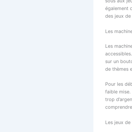
sous aux je
également d
des jeux de
Les machine
Les machines
accessibles.
sur un bout
de thèmes e
Pour les dé
faible mise
trop d’argen
comprendre l
Les jeux de 