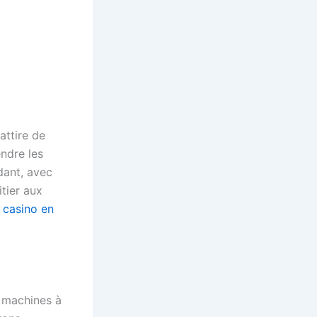
attire de
ndre les
dant, avec
itier aux
s casino en
s machines à