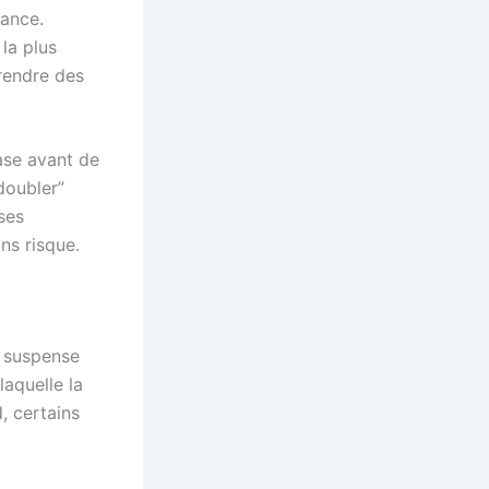
hance.
 la plus
rendre des
base avant de
doubler”
ses
ns risque.
n suspense
laquelle la
d, certains