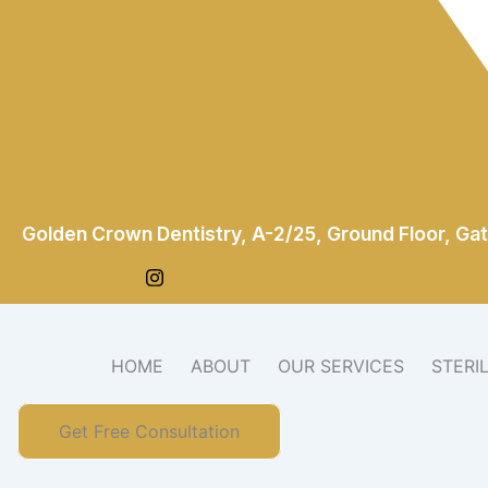
Golden Crown Dentistry, A-2/25, Ground Floor, Gat
HOME
ABOUT
OUR SERVICES
STERI
Get Free Consultation