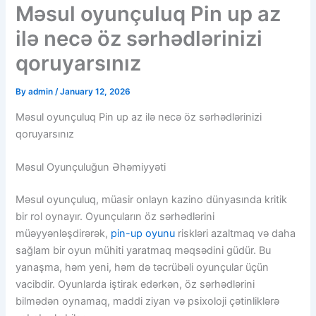
Məsul oyunçuluq Pin up az
ilə necə öz sərhədlərinizi
qoruyarsınız
By
admin
/
January 12, 2026
Məsul oyunçuluq Pin up az ilə necə öz sərhədlərinizi
qoruyarsınız
Məsul Oyunçuluğun Əhəmiyyəti
Məsul oyunçuluq, müasir onlayn kazino dünyasında kritik
bir rol oynayır. Oyunçuların öz sərhədlərini
müəyyənləşdirərək,
pin-up oyunu
riskləri azaltmaq və daha
sağlam bir oyun mühiti yaratmaq məqsədini güdür. Bu
yanaşma, həm yeni, həm də təcrübəli oyunçular üçün
vacibdir. Oyunlarda iştirak edərkən, öz sərhədlərini
bilmədən oynamaq, maddi ziyan və psixoloji çətinliklərə