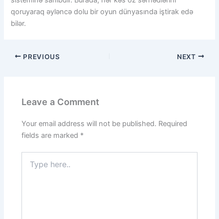
qoruyaraq əyləncə dolu bir oyun dünyasında iştirak edə
bilər.
PREVIOUS
NEXT
Leave a Comment
Your email address will not be published.
Required
fields are marked
*
Type
here..