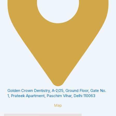
Golden Crown Dentistry, A-2/25, Ground Floor, Gate No.
1, Prateek Apartment, Paschim Vihar, Delhi 110063
Map