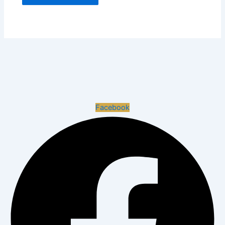
Facebook