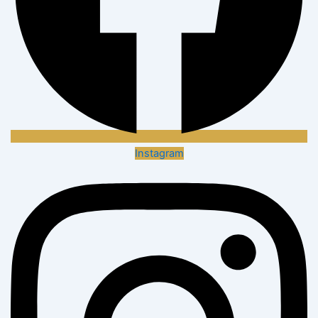
Instagram