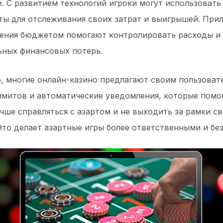
. С развитием технологий игроки могут использовать
ты для отслеживания своих затрат и выигрышей. При
ления бюджетом помогают контролировать расходы и 
ьных финансовых потерь.
, многие онлайн-казино предлагают своим пользоват
имитов и автоматические уведомления, которые помо
чше справляться с азартом и не выходить за рамки св
то делает азартные игры более ответственными и бе