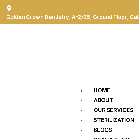
Skip
To
Content
Golden Crown Dentistry, A-2/25, Ground Floor, Gat
HOME
ABOUT
OUR SERVICES
STERILIZATION
BLOGS