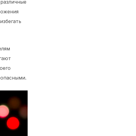
 различные
ложения
избегать
елям
гают
оего
зопасными.