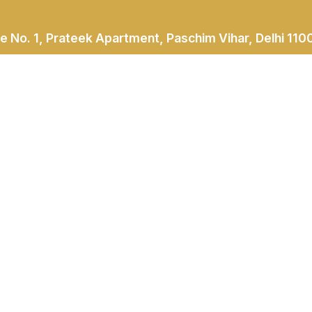
e No. 1, Prateek Apartment, Paschim Vihar, Delhi 110