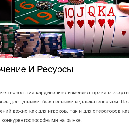
чение И Ресурсы
ые технологии кардинально изменяют правила азартн
более доступными, безопасными и увлекательными. П
ений важно как для игроков, так и для операторов ка
я конкурентоспособными на рынке.