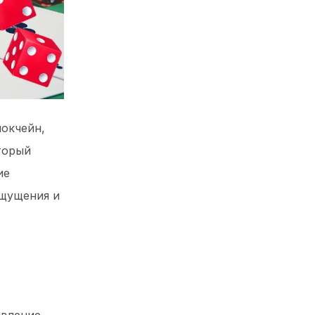
локчейн,
торый
ие
ощущения и
явление