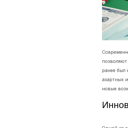
Современны
позволяют
ранее был 
азартных 
новые воз
Иннов
Одной из с