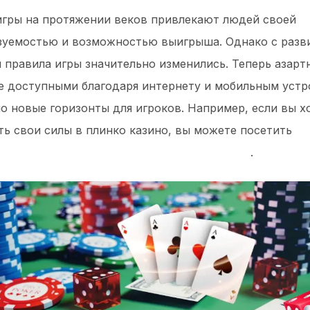
игры на протяжении веков привлекают людей своей
зуемостью и возможностью выигрыша. Однако с разв
 правила игры значительно изменились. Теперь азарт
ее доступными благодаря интернету и мобильным устр
о новые горизонты для игроков. Например, если вы х
ь свои силы в плинко казино, вы можете посетить
ncoluck.com/casino/provider/spribe/plinko
.