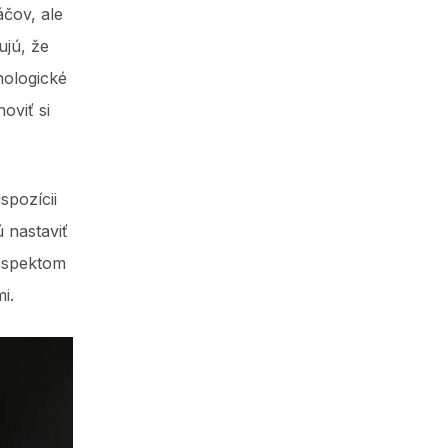
čov, ale
ujú, že
ologické
oviť si
spozícii
 nastaviť
 aspektom
i.