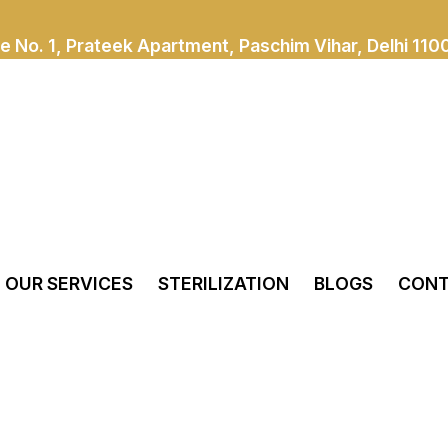
e No. 1, Prateek Apartment, Paschim Vihar, Delhi 110
OUR SERVICES
STERILIZATION
BLOGS
CONT