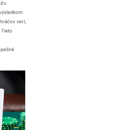
ôžu
 výsledkom
hráčov verí,
 Tieto
spešné