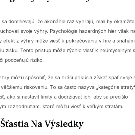
 sa domnievajú, že akonáhle raz vyhrajú, mali by okamžite
i uchovali svoje výhry. Psychológia hazardných hier však n
 efekt z výhry môže viesť k pokračovaniu v hre a snahám
iu zisku. Tento prístup môže rýchlo viesť k neúmyselným s
či podceňujú riziko.
hry môžu spôsobiť, že sa hráči pokúsia získať späť svoje s
e väčšiemu riskovaniu. To sa často nazýva „kategória straty
iť, ako si nastaviť limity a dodržiavať ich, aby sa predišlo
m rozhodnutiam, ktoré môžu viesť k veľkým stratám.
Šťastia Na Výsledky