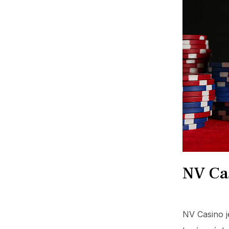
NV Ca
NV Casino j