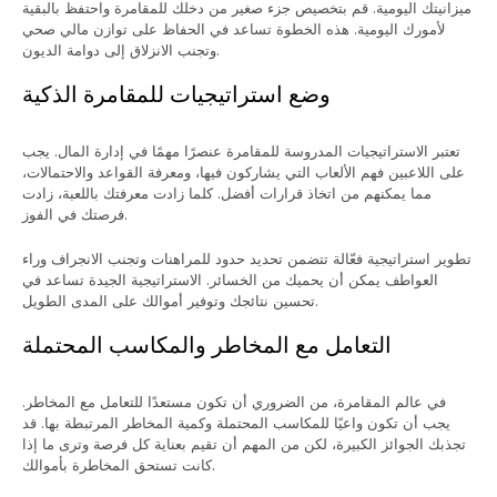
ميزانيتك اليومية. قم بتخصيص جزء صغير من دخلك للمقامرة واحتفظ بالبقية
لأمورك اليومية. هذه الخطوة تساعد في الحفاظ على توازن مالي صحي
وتجنب الانزلاق إلى دوامة الديون.
وضع استراتيجيات للمقامرة الذكية
تعتبر الاستراتيجيات المدروسة للمقامرة عنصرًا مهمًا في إدارة المال. يجب
على اللاعبين فهم الألعاب التي يشاركون فيها، ومعرفة القواعد والاحتمالات،
مما يمكنهم من اتخاذ قرارات أفضل. كلما زادت معرفتك باللعبة، زادت
فرصتك في الفوز.
تطوير استراتيجية فعّالة تتضمن تحديد حدود للمراهنات وتجنب الانجراف وراء
العواطف يمكن أن يحميك من الخسائر. الاستراتيجية الجيدة تساعد في
تحسين نتائجك وتوفير أموالك على المدى الطويل.
التعامل مع المخاطر والمكاسب المحتملة
في عالم المقامرة، من الضروري أن تكون مستعدًا للتعامل مع المخاطر.
يجب أن تكون واعيًا للمكاسب المحتملة وكمية المخاطر المرتبطة بها. قد
تجذبك الجوائز الكبيرة، لكن من المهم أن تقيم بعناية كل فرصة وترى ما إذا
كانت تستحق المخاطرة بأموالك.