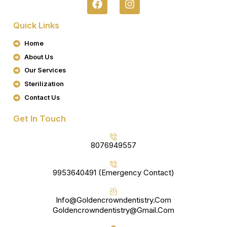
A
N
C
S
Quick Links
E
T
B
A
Home
O
G
About Us
O
R
K
A
Our Services
M
Sterilization
Contact Us
Get In Touch
8076949557
9953640491 (Emergency Contact)
Info@goldencrowndentistry.com
Goldencrowndentistry@gmail.com