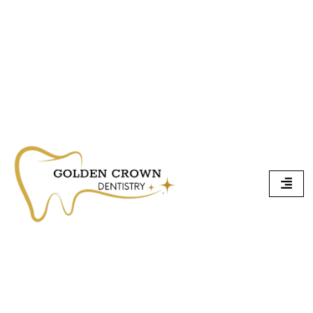
Skip
To
Content