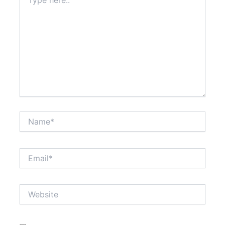
here..
Name*
Email*
Website