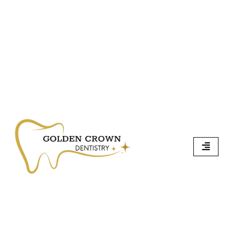
Skip
To
Content