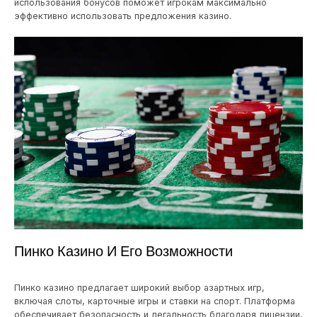
использования бонусов поможет игрокам максимально
эффективно использовать предложения казино.
Пинко Казино И Его Возможности
Пинко казино предлагает широкий выбор азартных игр,
включая слоты, карточные игры и ставки на спорт. Платформа
обеспечивает безопасность и легальность благодаря лицензии,