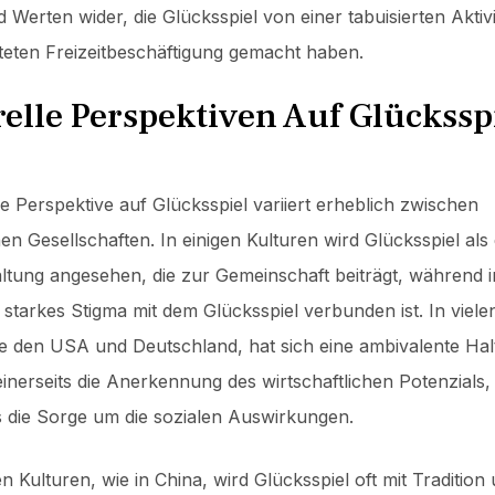
Werten wider, die Glücksspiel von einer tabuisierten Aktivi
iteten Freizeitbeschäftigung gemacht haben.
elle Perspektiven Auf Glückssp
le Perspektive auf Glücksspiel variiert erheblich zwischen
en Gesellschaften. In einigen Kulturen wird Glücksspiel als
ltung angesehen, die zur Gemeinschaft beiträgt, während 
 starkes Stigma mit dem Glücksspiel verbunden ist. In viele
e den USA und Deutschland, hat sich eine ambivalente Ha
einerseits die Anerkennung des wirtschaftlichen Potenzials,
s die Sorge um die sozialen Auswirkungen.
en Kulturen, wie in China, wird Glücksspiel oft mit Tradition