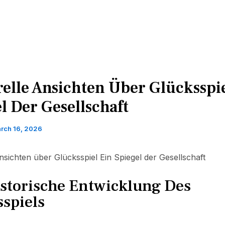
elle Ansichten Über Glücksspi
l Der Gesellschaft
rch 16, 2026
nsichten über Glücksspiel Ein Spiegel der Gesellschaft
istorische Entwicklung Des
spiels