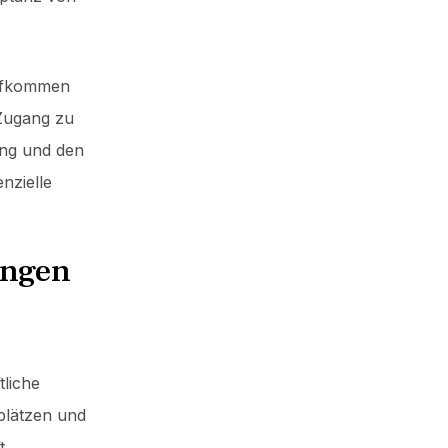
 Aufkommen
Zugang zu
ung und den
nzielle
ungen
tliche
plätzen und
t