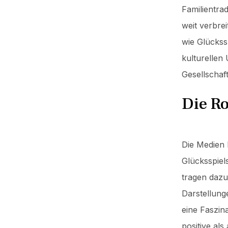
Familientrad
weit verbrei
wie Glückssp
kulturellen 
Gesellscha
Die Ro
Die Medien 
Glücksspiel
tragen dazu
Darstellung
eine Faszin
positive al