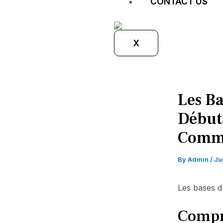
CONTACT US
X
Les Ba
Début
Comm
By
Admin
/
Ju
Les bases d
Compr