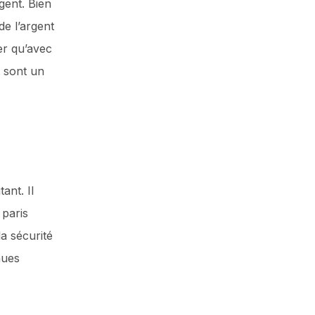
gent. Bien
de l’argent
er qu’avec
l sont un
ant. Il
 paris
 la sécurité
nues