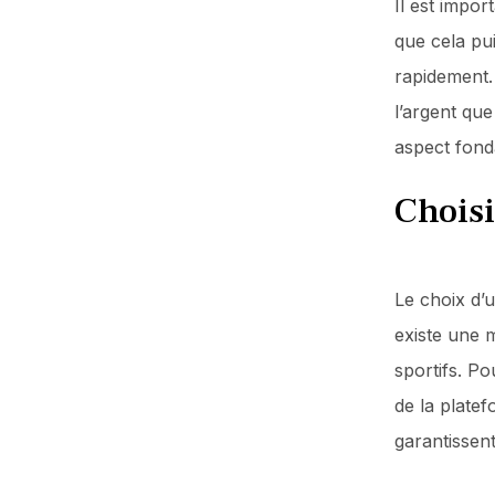
Il est impor
que cela pui
rapidement. 
l’argent que
aspect fond
Choisi
Le choix d’u
existe une m
sportifs. Pou
de la platef
garantissen