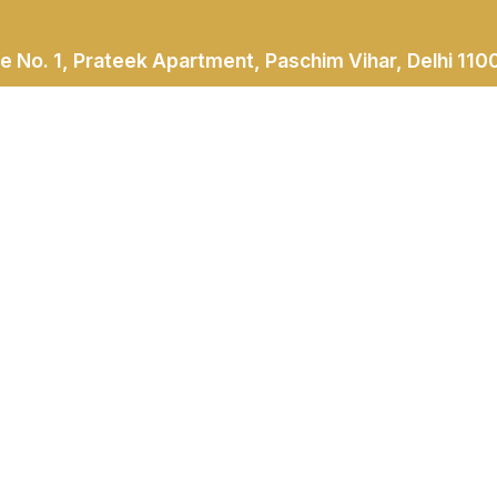
e No. 1, Prateek Apartment, Paschim Vihar, Delhi 110