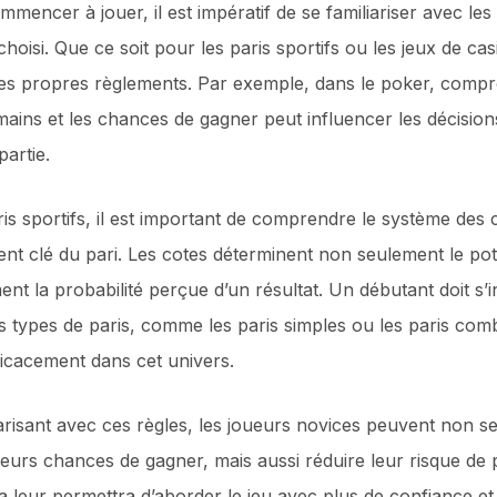
mencer à jouer, il est impératif de se familiariser avec les
hoisi. Que ce soit pour les paris sportifs ou les jeux de ca
ses propres règlements. Par exemple, dans le poker, compr
 mains et les chances de gagner peut influencer les décisio
artie.
is sportifs, il est important de comprendre le système des c
nt clé du pari. Les cotes déterminent non seulement le pote
nt la probabilité perçue d’un résultat. Un débutant doit s’
ts types de paris, comme les paris simples ou les paris com
ficacement dans cet univers.
iarisant avec ces règles, les joueurs novices peuvent non 
eurs chances de gagner, mais aussi réduire leur risque de 
la leur permettra d’aborder le jeu avec plus de confiance et