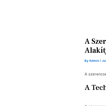
A Szer
Alakít
By
Admin
/
Ju
A szerencsej
A Tech