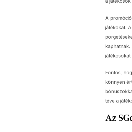
a játékosok
A promóciók
játékokat. A
pörgetések
kaphatnak. 
játékosokat 
Fontos, hog
könnyen ért
bónuszokkal
téve a játé
Az SGc