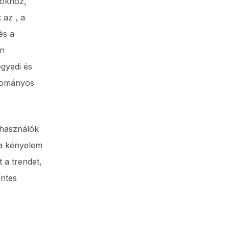
sokhoz,
 az , a
és a
en
egyedi és
gyományos
elhasználók
 a kényelem
 a trendet,
entes