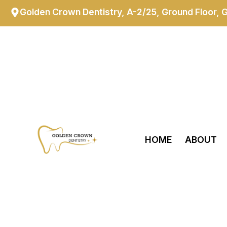
Skip
Golden Crown Dentistry, A-2/25, Ground Floor, G
To
Content
HOME
ABOUT