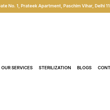
ate No. 1, Prateek Apartment, Paschim Vihar, Delhi 
OUR SERVICES
STERILIZATION
BLOGS
CONT