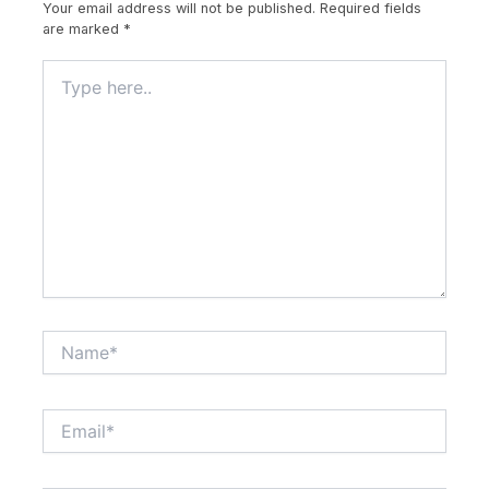
Your email address will not be published.
Required fields
are marked
*
Type
here..
Name*
Email*