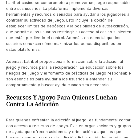
Latribet casino se compromete a promover un juego responsable
entre sus usuarios. La plataforma implementa diversas
herramientas y recursos diseñados para ayudar a los jugadores a
controlar su actividad de juego. Esto incluye la opción de
establecer límites de depósitos y la posibilidad de autoexclusión,
que permite a los usuarios restringir su acceso al casino si sienten
que están perdiendo el control. Además, es esencial que los
usuarios conozcan cómo maximizar los bonos disponibles en
estas plataformas.
Además, Latribet proporciona información sobre la adicción al
juego y recursos para la recuperación. La educación sobre los
riesgos del juego y el fomento de prácticas de juego responsable
son esenciales para ayudar a los usuarios a entender su
comportamiento y buscar ayuda cuando sea necesario.
Recursos Y Apoyo Para Quienes Luchan
Contra La Adicción
Para quienes enfrentan la adicción al juego, es fundamental contar
con acceso a recursos de apoyo. Existen organizaciones y grupos
de ayuda que ofrecen asistencia y orientación a aquellos que
buscan recuperarse de esta adicción. Estas entidades brindan un