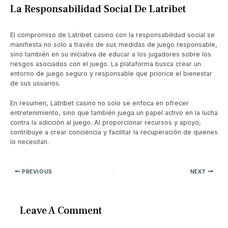
La Responsabilidad Social De Latribet
El compromiso de Latribet casino con la responsabilidad social se
manifiesta no solo a través de sus medidas de juego responsable,
sino también en su iniciativa de educar a los jugadores sobre los
riesgos asociados con el juego. La plataforma busca crear un
entorno de juego seguro y responsable que priorice el bienestar
de sus usuarios.
En resumen, Latribet casino no solo se enfoca en ofrecer
entretenimiento, sino que también juega un papel activo en la lucha
contra la adicción al juego. Al proporcionar recursos y apoyo,
contribuye a crear conciencia y facilitar la recuperación de quienes
lo necesitan.
PREVIOUS
NEXT
Leave A Comment