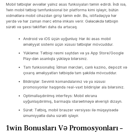
Mobil tətbiqlər əvvəllər yalnız əsas funksiyaları təmin edirdi. İndi isə,
1win mobil tətbiqi tamfunksional bir platforma kimi işləyir, bütün
xidmətlərə mobil cihazdan girişi təmin edir. Bu, istifadəçiyə hər
yerdə və hər zaman mərc etmə imkanı verir. Gələcəkdə tətbiqin
sürəti və şəxsi təklifləri daha da artacaq.
Android və iOS üçün uyğunluq: Hər iki əsas mobil
əməliyyat sistemi üçün xüsusi tətbiqlər mövcuddur.
Yükləmə: Tətbiqi rəsmi saytdan və ya App Store/Google
Play-dən asanlıqla yükləyə bilərsiniz.
Tam funksionallıq: İdman mərcləri, canlı kazino, depozit və
çıxarış əməliyyatları tətbiqdə tam şəkildə mövcuddur.
Bildirişlər: Sevimli komandalarınız və ya xüsusi
promosyonlar haqqında real-vaxt bildirişlər ala bilərsiniz.
Optimallaşdırılmış interfeys: Mobil ekrana
uyğunlaşdırılmış, barmaqla idarəetməyə əlverişli dizayn.
Sürət: Tətbiq, mobil brauzer versiyası ilə müqayisədə
ümumiyyətlə daha sürətli işləyir.
1win Bonusları Və Promosyonları –