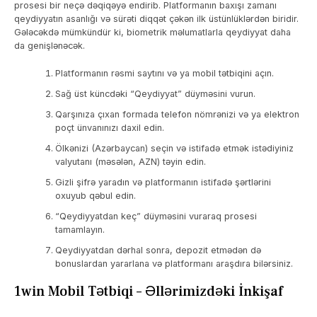
prosesi bir neçə dəqiqəyə endirib. Platformanın baxışı zamanı
qeydiyyatın asanlığı və sürəti diqqət çəkən ilk üstünlüklərdən biridir.
Gələcəkdə mümkündür ki, biometrik məlumatlarla qeydiyyat daha
da genişlənəcək.
Platformanın rəsmi saytını və ya mobil tətbiqini açın.
Sağ üst küncdəki “Qeydiyyat” düyməsini vurun.
Qarşınıza çıxan formada telefon nömrənizi və ya elektron
poçt ünvanınızı daxil edin.
Ölkənizi (Azərbaycan) seçin və istifadə etmək istədiyiniz
valyutanı (məsələn, AZN) təyin edin.
Gizli şifrə yaradın və platformanın istifadə şərtlərini
oxuyub qəbul edin.
“Qeydiyyatdan keç” düyməsini vuraraq prosesi
tamamlayın.
Qeydiyyatdan dərhal sonra, depozit etmədən də
bonuslardan yararlana və platformanı araşdıra bilərsiniz.
1win Mobil Tətbiqi – Əllərimizdəki İnkişaf