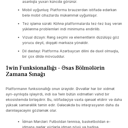
asanlıqla yuxarı küncdə görünür.
Mobil uyğunluq: Platforma brauzerdən istifadə edərkən
belə mobil cihazlarda mükəmməl uyğunlaşır.
Tez işləmə sürəti: Köhnə platformalarda tez-tez baş verən
yüklənmə problemləri indi minimuma endirilib.
Vizual dizayn: Rəng seçimi və elementlərin düzülüşü göz
yorucu deyil, diqqəti mərkəzə yönəldir.
Dil dəstəyi: Platforma Azərbaycan dilini də daxil olmaqla,
bir çox dildə mövcuddur.
1win Funksionallığı – Əsas Bölmələrin
Zamana Sınağı
Platformanın funksionallığı onun ürəyidir. Əvvəllər hər bir xidmət
ayrı-ayrılıqda işləyirdi, indi isə 1win bütün xidmətləri vahid bir
ekosistemdə birləşdirir. Bu, istifadəçiyə vaxta qənaət etdirir və daha
yüksək səmərəlilik təmin edir. Gələcəkdə bu inteqrasyanın daha da
dərinləşəcəyini gözləmək olar.
İdman Mərcləri: Futboldan tennisə, basketboldan e-
idmana qədər yüzlərlə idman növü və hadisə.