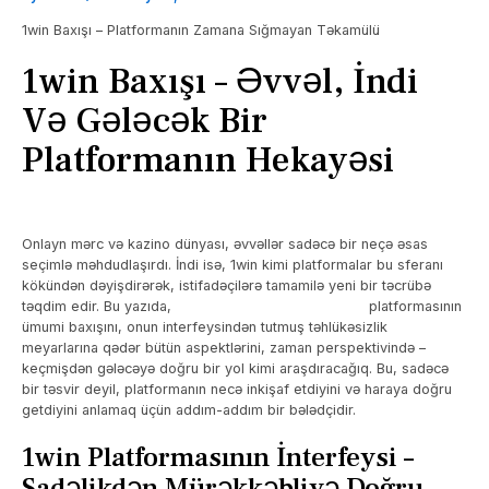
1win Baxışı – Platformanın Zamana Sığmayan Təkamülü
1win Baxışı – Əvvəl, İndi
Və Gələcək Bir
Platformanın Hekayəsi
Onlayn mərc və kazino dünyası, əvvəllər sadəcə bir neçə əsas
seçimlə məhdudlaşırdı. İndi isə, 1win kimi platformalar bu sferanı
kökündən dəyişdirərək, istifadəçilərə tamamilə yeni bir təcrübə
təqdim edir. Bu yazıda,
Https://1win-Giris-Az.com/
platformasının
ümumi baxışını, onun interfeysindən tutmuş təhlükəsizlik
meyarlarına qədər bütün aspektlərini, zaman perspektivində –
keçmişdən gələcəyə doğru bir yol kimi araşdıracağıq. Bu, sadəcə
bir təsvir deyil, platformanın necə inkişaf etdiyini və haraya doğru
getdiyini anlamaq üçün addım-addım bir bələdçidir.
1win Platformasının İnterfeysi –
Sadəlikdən Mürəkkəbliyə Doğru