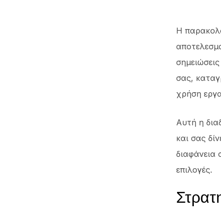
Η παρακολο
αποτελεσμα
σημειώσεις
σας, καταγ
χρήση εργα
Αυτή η δια
και σας δί
διαφάνεια 
επιλογές.
Στρατη