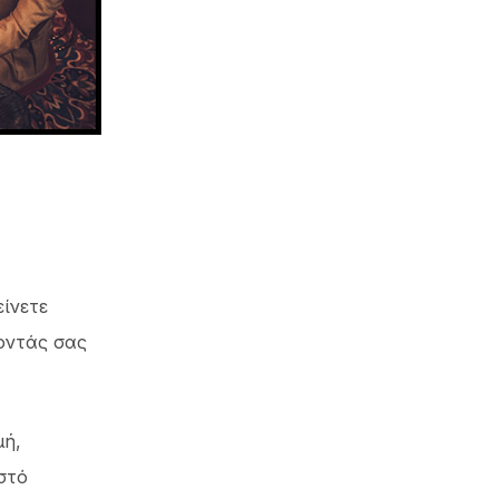
ίνετε
οντάς σας
μή,
στό