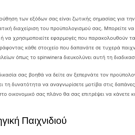
ύθηση των εξόδων σας είναι ζωτικής σημασίας για την
τική διαχείριση του προϋπολογισμού σας. Μπορείτε να
 ή να χρησιμοποιείτε εφαρμογές που παρακολουθούν τα
ράφοντας κάθε στοιχείο που δαπανάτε σε τυχερά παιχν
λείων όπως το spinwinera διευκολύνει αυτή τη διαδικασ
δικασία σας βοηθά να δείτε αν ξεπερνάτε τον προϋπολο
νει τη δυνατότητα να αναγνωρίσετε μοτίβα στις δαπάνες
στο οικονομικό σας πλάνο θα σας επιτρέψει να κάνετε 
γική Παιχνιδιού