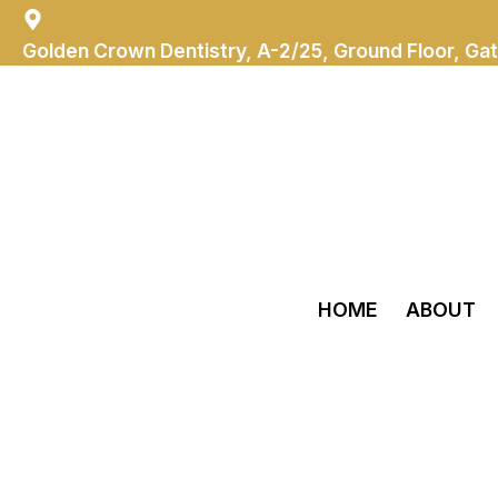
Skip
To
Content
Golden Crown Dentistry, A-2/25, Ground Floor, Gat
HOME
ABOUT