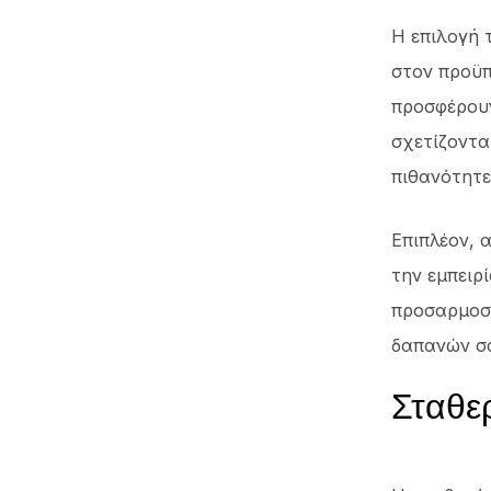
Η επιλογή 
στον προϋπ
προσφέρουν
σχετίζοντα
πιθανότητε
Επιπλέον, 
την εμπειρί
προσαρμοσμ
δαπανών σ
Σταθε