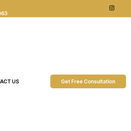
063
ACT US
Get Free Consultation