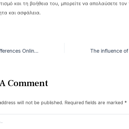
ισμό και τη βοήθεια του, μπορείτε να απολαύσετε τον 
τα και ασφάλεια.
Exploring the differences Online vs. offline gaming with Pinco
 A Comment
ddress will not be published.
Required fields are marked
*