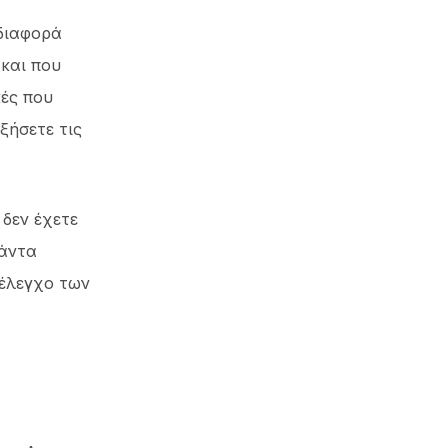
 διαφορά
 και που
κές που
ξήσετε τις
 δεν έχετε
πάντα
 έλεγχο των