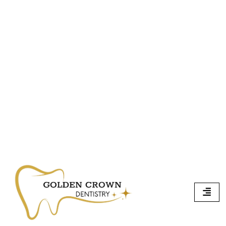
Skip
To
Content