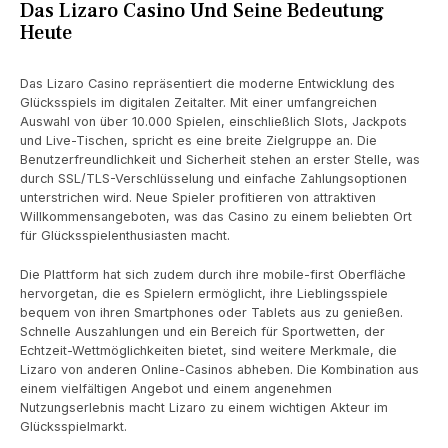
Das Lizaro Casino Und Seine Bedeutung
Heute
Das Lizaro Casino repräsentiert die moderne Entwicklung des
Glücksspiels im digitalen Zeitalter. Mit einer umfangreichen
Auswahl von über 10.000 Spielen, einschließlich Slots, Jackpots
und Live-Tischen, spricht es eine breite Zielgruppe an. Die
Benutzerfreundlichkeit und Sicherheit stehen an erster Stelle, was
durch SSL/TLS-Verschlüsselung und einfache Zahlungsoptionen
unterstrichen wird. Neue Spieler profitieren von attraktiven
Willkommensangeboten, was das Casino zu einem beliebten Ort
für Glücksspielenthusiasten macht.
Die Plattform hat sich zudem durch ihre mobile-first Oberfläche
hervorgetan, die es Spielern ermöglicht, ihre Lieblingsspiele
bequem von ihren Smartphones oder Tablets aus zu genießen.
Schnelle Auszahlungen und ein Bereich für Sportwetten, der
Echtzeit-Wettmöglichkeiten bietet, sind weitere Merkmale, die
Lizaro von anderen Online-Casinos abheben. Die Kombination aus
einem vielfältigen Angebot und einem angenehmen
Nutzungserlebnis macht Lizaro zu einem wichtigen Akteur im
Glücksspielmarkt.