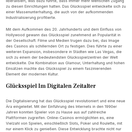
liberalisiert, was dazu führte, dass immer mehr Menschen Zugang
zu diesen Einrichtungen hatten. Das Glücksspiel entwickelte sich zu
einer Massenunterhaltung, die auch von der aufkommenden
Industrialisierung profitierte.
Mit dem Aufkommen des 20. Jahrhunderts und dem Einfluss von
Hollywood gewann das Glücksspiel zunehmend an Popularität in
der Gesellschaft. Filme und Medien trugen dazu bei, das Image
des Casinos als schillernden Ort zu festigen. Dies führte zu einer
weiteren Expansion, insbesondere in Städten wie Las Vegas, die
sich zu einem der bedeutendsten Glücksspielzentren der Welt
entwickelte. Die Kombination aus Glamour, Unterhaltung und hohen
Einsätzen machte das Glücksspiel zu einem faszinierenden
Element der modernen Kultur.
Glücksspiel Im Digitalen Zeitalter
Die Digitalisierung hat das Glücksspiel revolutioniert und eine neue
Ära eingeleitet. Mit der Einführung des Internets in den 1990er
Jahren konnten Spieler von zu Hause aus auf zahlreiche
Plattformen zugreifen. Online-Casinos ermöglichten es, eine
Vielzahl von Spielen, einschließlich Slots, Poker und Roulette, mit
nur einem Klick zu genießen. Diese Entwicklung brachte nicht nur