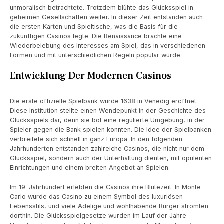
unmoralisch betrachtete. Trotzdem blühte das Glücksspiel in
geheimen Gesellschaften weiter. In dieser Zeit entstanden auch
die ersten Karten und Spieltische, was die Basis für die
zukünftigen Casinos legte. Die Renaissance brachte eine
Wiederbelebung des Interesses am Spiel, das in verschiedenen
Formen und mit unterschiedlichen Regeln populär wurde.
Entwicklung Der Modernen Casinos
Die erste offizielle Spielbank wurde 1638 in Venedig eröffnet.
Diese Institution stellte einen Wendepunkt in der Geschichte des
Glücksspiels dar, denn sie bot eine regulierte Umgebung, in der
Spieler gegen die Bank spielen konnten. Die Idee der Spielbanken
verbreitete sich schnell in ganz Europa. In den folgenden
Jahrhunderten entstanden zahlreiche Casinos, die nicht nur dem
Glücksspiel, sondern auch der Unterhaltung dienten, mit opulenten
Einrichtungen und einem breiten Angebot an Spielen.
Im 19. Jahrhundert erlebten die Casinos ihre Blütezeit. In Monte
Carlo wurde das Casino zu einem Symbol des luxuriösen
Lebensstils, und viele Adelige und wohlhabende Bürger strömten
dorthin. Die Glücksspielgesetze wurden im Lauf der Jahre