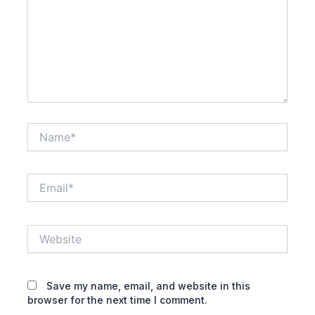
Name*
Email*
Website
Save my name, email, and website in this
browser for the next time I comment.