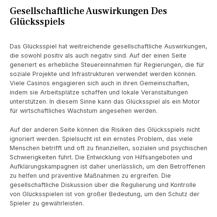
Gesellschaftliche Auswirkungen Des
Glücksspiels
Das Glücksspiel hat weitreichende gesellschaftliche Auswirkungen,
die sowohl positiv als auch negativ sind. Auf der einen Seite
generiert es erhebliche Steuereinnahmen für Regierungen, die für
soziale Projekte und Infrastrukturen verwendet werden können.
Viele Casinos engagieren sich auch in ihren Gemeinschaften,
indem sie Arbeitsplätze schaffen und lokale Veranstaltungen
unterstützen. In diesem Sinne kann das Glücksspiel als ein Motor
für wirtschaftliches Wachstum angesehen werden.
Auf der anderen Seite können die Risiken des Glücksspiels nicht
ignoriert werden. Spielsucht ist ein ernstes Problem, das viele
Menschen betrifft und oft zu finanziellen, sozialen und psychischen
Schwierigkeiten führt. Die Entwicklung von Hilfsangeboten und
Aufklärungskampagnen ist daher unerlässlich, um den Betroffenen
zu helfen und präventive Maßnahmen zu ergreifen. Die
gesellschaftliche Diskussion über die Regulierung und Kontrolle
von Glücksspielen ist von großer Bedeutung, um den Schutz der
Spieler zu gewährleisten.