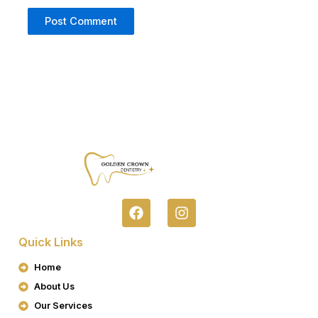
F
I
A
N
C
S
Quick Links
E
T
B
A
Home
O
G
About Us
O
R
K
A
Our Services