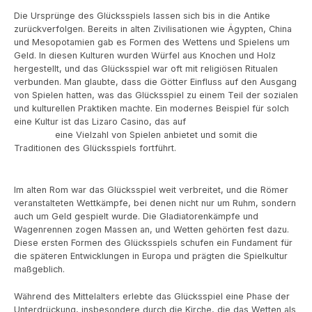
Die Ursprünge des Glücksspiels lassen sich bis in die Antike
zurückverfolgen. Bereits in alten Zivilisationen wie Ägypten, China
und Mesopotamien gab es Formen des Wettens und Spielens um
Geld. In diesen Kulturen wurden Würfel aus Knochen und Holz
hergestellt, und das Glücksspiel war oft mit religiösen Ritualen
verbunden. Man glaubte, dass die Götter Einfluss auf den Ausgang
von Spielen hatten, was das Glücksspiel zu einem Teil der sozialen
und kulturellen Praktiken machte. Ein modernes Beispiel für solch
eine Kultur ist das Lizaro Casino, das auf
Https://lizarocasinos-
De.com/
eine Vielzahl von Spielen anbietet und somit die
Traditionen des Glücksspiels fortführt.
Im alten Rom war das Glücksspiel weit verbreitet, und die Römer
veranstalteten Wettkämpfe, bei denen nicht nur um Ruhm, sondern
auch um Geld gespielt wurde. Die Gladiatorenkämpfe und
Wagenrennen zogen Massen an, und Wetten gehörten fest dazu.
Diese ersten Formen des Glücksspiels schufen ein Fundament für
die späteren Entwicklungen in Europa und prägten die Spielkultur
maßgeblich.
Während des Mittelalters erlebte das Glücksspiel eine Phase der
Unterdrückung, insbesondere durch die Kirche, die das Wetten als