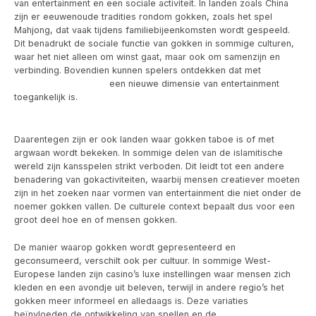
van entertainment en een sociale activiteit. In landen zoals China
zijn er eeuwenoude tradities rondom gokken, zoals het spel
Mahjong, dat vaak tijdens familiebijeenkomsten wordt gespeeld.
Dit benadrukt de sociale functie van gokken in sommige culturen,
waar het niet alleen om winst gaat, maar ook om samenzijn en
verbinding. Bovendien kunnen spelers ontdekken dat met
Casino
Online Zonder Cruks
een nieuwe dimensie van entertainment
toegankelijk is.
Daarentegen zijn er ook landen waar gokken taboe is of met
argwaan wordt bekeken. In sommige delen van de islamitische
wereld zijn kansspelen strikt verboden. Dit leidt tot een andere
benadering van gokactiviteiten, waarbij mensen creatiever moeten
zijn in het zoeken naar vormen van entertainment die niet onder de
noemer gokken vallen. De culturele context bepaalt dus voor een
groot deel hoe en of mensen gokken.
De manier waarop gokken wordt gepresenteerd en
geconsumeerd, verschilt ook per cultuur. In sommige West-
Europese landen zijn casino’s luxe instellingen waar mensen zich
kleden en een avondje uit beleven, terwijl in andere regio’s het
gokken meer informeel en alledaags is. Deze variaties
beïnvloeden de ontwikkeling van spellen en de