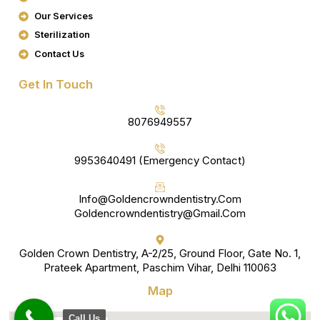
O
R
K
A
Our Services
M
Sterilization
Contact Us
Get In Touch
8076949557
9953640491 (Emergency Contact)
Info@goldencrowndentistry.com
Goldencrowndentistry@gmail.com
Golden Crown Dentistry, A-2/25, Ground Floor, Gate No. 1,
Prateek Apartment, Paschim Vihar, Delhi 110063
Map
Call Us