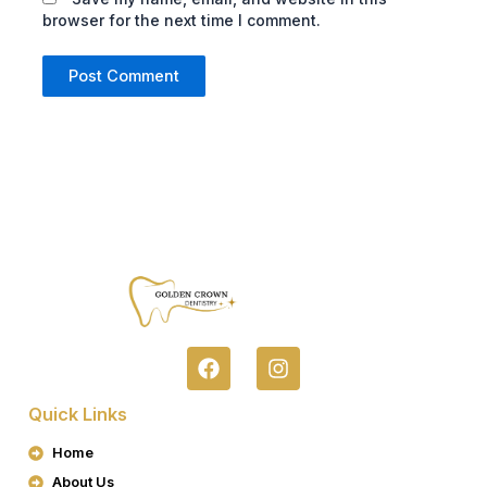
browser for the next time I comment.
F
I
A
N
C
S
Quick Links
E
T
B
A
Home
O
G
About Us