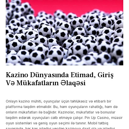
Kazino Dünyasında Etimad, Giriş
Və Mükafatların Əlaqəsi
Onlayn kazino mühiti, oyunçular üçün təhlükəsiz və etibarlı bir
platforma təqdim etməlidir. Bu, həm oyunçuların rahatlığı, həm də
onların mükafatları ilə bağlıdır. Kazinolar, mükafatlar və bonuslar
təqdim edərək oyunçuları cəlb etməyə çalışır. Pin Up Casino, müasir
oyun sistemləri və geniş oyun seçimi ilə tanınır. Mobil tətbiq
sayəsində, hər kəs istədiyi yerdən kazinoya daxil ola və istədiyi