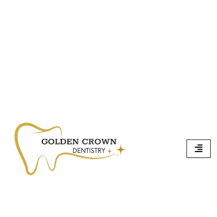
Skip
To
Content