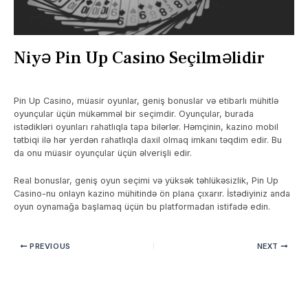
Niyə Pin Up Casino Seçilməlidir
Pin Up Casino, müasir oyunlar, geniş bonuslar və etibarlı mühitlə
oyunçular üçün mükəmməl bir seçimdir. Oyunçular, burada
istədikləri oyunları rahatlıqla tapa bilərlər. Həmçinin, kazino mobil
tətbiqi ilə hər yerdən rahatlıqla daxil olmaq imkanı təqdim edir. Bu
da onu müasir oyunçular üçün əlverişli edir.
Real bonuslar, geniş oyun seçimi və yüksək təhlükəsizlik, Pin Up
Casino-nu onlayn kazino mühitində ön plana çıxarır. İstədiyiniz anda
oyun oynamağa başlamaq üçün bu platformadan istifadə edin.
PREVIOUS
NEXT