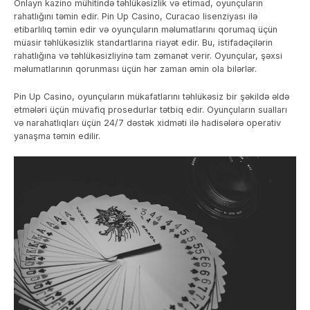
Onlayn kazino mühitində təhlükəsizlik və etimad, oyunçuların
rahatlığını təmin edir. Pin Up Casino, Curacao lisenziyası ilə
etibarlılıq təmin edir və oyunçuların məlumatlarını qorumaq üçün
müasir təhlükəsizlik standartlarına riayət edir. Bu, istifadəçilərin
rahatlığına və təhlükəsizliyinə tam zəmanət verir. Oyunçular, şəxsi
məlumatlarının qorunması üçün hər zaman əmin ola bilərlər.
Pin Up Casino, oyunçuların mükafatlarını təhlükəsiz bir şəkildə əldə
etmələri üçün müvafiq prosedurlar tətbiq edir. Oyunçuların sualları
və narahatlıqları üçün 24/7 dəstək xidməti ilə hadisələrə operativ
yanaşma təmin edilir.