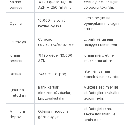
Kazino
%120 qədər 10,000
Yeni oyunçular üçün
bonusu
AZN + 250 fırlatma
cəlbedici təklifdir.
Geniş seçim ilə
10,000+ slot və
Oyunlar
oyunçuların marağını
kazino oyunu
artırır.
Curacao,
Etibarlı və qanuni
Lisenziya
OGL/2024/580/0570
fəaliyyəti təmin edir.
İdman
%125 qədər 10,000
İdman mərc etmə
bonusu
AZN
imkanlarını artırır.
İstənilən zaman
Dəstək
24/7 çat, e-poçt
kömək üçün hazırdır.
Bank kartları,
Müxtəlif seçimlər ilə
Çıxarma
elektron cüzdanlar,
istifadəçilərə rahatlıq
metodları
kriptovalyutalar
təqdim edir.
İstifadəçini rahat
Minimum
Ödəniş metoduna
seçim imkanları ilə
depozit
görə dəyişir
təmin edir.