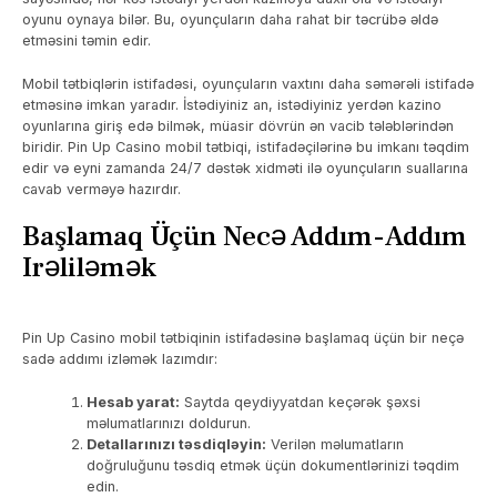
oyunu oynaya bilər. Bu, oyunçuların daha rahat bir təcrübə əldə
etməsini təmin edir.
Mobil tətbiqlərin istifadəsi, oyunçuların vaxtını daha səmərəli istifadə
etməsinə imkan yaradır. İstədiyiniz an, istədiyiniz yerdən kazino
oyunlarına giriş edə bilmək, müasir dövrün ən vacib tələblərindən
biridir. Pin Up Casino mobil tətbiqi, istifadəçilərinə bu imkanı təqdim
edir və eyni zamanda 24/7 dəstək xidməti ilə oyunçuların suallarına
cavab verməyə hazırdır.
Başlamaq Üçün Necə Addım-Addım
Irəliləmək
Pin Up Casino mobil tətbiqinin istifadəsinə başlamaq üçün bir neçə
sadə addımı izləmək lazımdır:
Hesab yarat:
Saytda qeydiyyatdan keçərək şəxsi
məlumatlarınızı doldurun.
Detallarınızı təsdiqləyin:
Verilən məlumatların
doğruluğunu təsdiq etmək üçün dokumentlərinizi təqdim
edin.