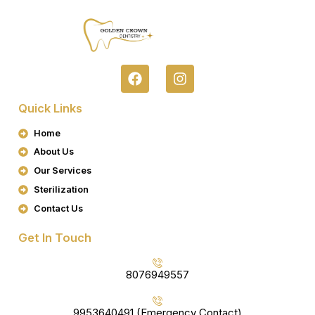
F
I
A
N
C
S
Quick Links
E
T
B
A
Home
O
G
About Us
O
R
K
A
Our Services
M
Sterilization
Contact Us
Get In Touch
8076949557
9953640491 (Emergency Contact)