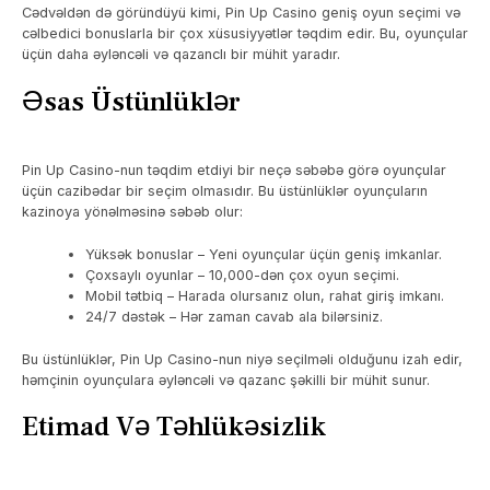
Cədvəldən də göründüyü kimi, Pin Up Casino geniş oyun seçimi və
cəlbedici bonuslarla bir çox xüsusiyyətlər təqdim edir. Bu, oyunçular
üçün daha əyləncəli və qazanclı bir mühit yaradır.
Əsas Üstünlüklər
Pin Up Casino-nun təqdim etdiyi bir neçə səbəbə görə oyunçular
üçün cazibədar bir seçim olmasıdır. Bu üstünlüklər oyunçuların
kazinoya yönəlməsinə səbəb olur:
Yüksək bonuslar – Yeni oyunçular üçün geniş imkanlar.
Çoxsaylı oyunlar – 10,000-dən çox oyun seçimi.
Mobil tətbiq – Harada olursanız olun, rahat giriş imkanı.
24/7 dəstək – Hər zaman cavab ala bilərsiniz.
Bu üstünlüklər, Pin Up Casino-nun niyə seçilməli olduğunu izah edir,
həmçinin oyunçulara əyləncəli və qazanc şəkilli bir mühit sunur.
Etimad Və Təhlükəsizlik