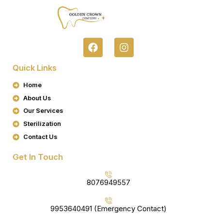
F
I
A
N
C
S
Quick Links
E
T
B
A
Home
O
G
About Us
O
R
K
A
Our Services
M
Sterilization
Contact Us
Get In Touch
8076949557
9953640491 (Emergency Contact)