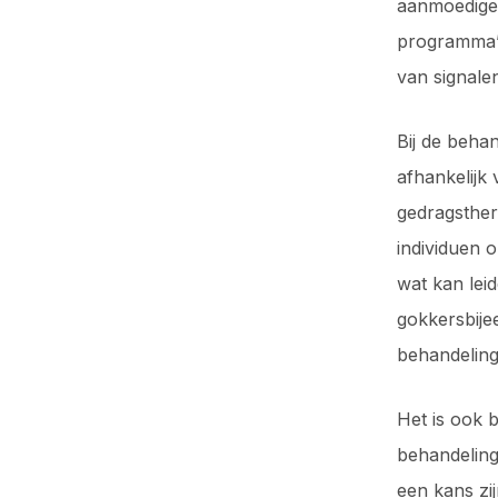
aanmoedige
programma’s
van signale
Bij de beha
afhankelijk
gedragsther
individuen 
wat kan lei
gokkersbije
behandeling
Het is ook 
behandeling
een kans zi