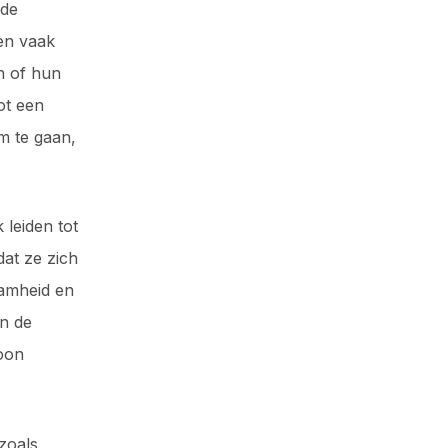
nde
en vaak
n of hun
ot een
m te gaan,
leiden tot
at ze zich
aamheid en
n de
oon
zoals