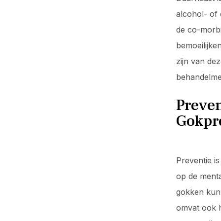
alcohol- of
de co-morbid
bemoeilijke
zijn van de
behandelme
Preve
Gokpr
Preventie i
op de menta
gokken kunn
omvat ook h