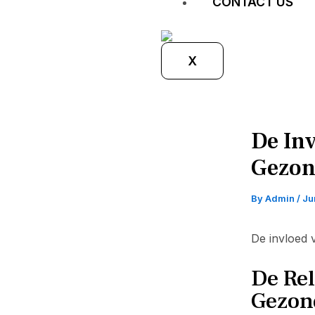
CONTACT US
X
De In
Gezon
By
Admin
/
Ju
De invloed 
De Re
Gezon