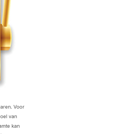
varen. Voor
voel van
aamte kan