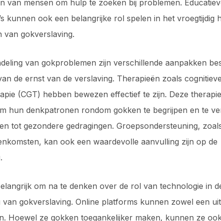
n van mensen om hulp te zoeken bij problemen. Educatiev
 kunnen ook een belangrijke rol spelen in het vroegtijdig
n van gokverslaving.
ndeling van gokproblemen zijn verschillende aanpakken be
 van de ernst van de verslaving. Therapieën zoals cognitiev
apie (CGT) hebben bewezen effectief te zijn. Deze therapi
om hun denkpatronen rondom gokken te begrijpen en te ve
den tot gezondere gedragingen. Groepsondersteuning, zoa
enkomsten, kan ook een waardevolle aanvulling zijn op de
.
belangrijk om na te denken over de rol van technologie in d
 van gokverslaving. Online platforms kunnen zowel een uit
jn. Hoewel ze gokken toegankelijker maken, kunnen ze oo