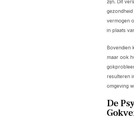
zijn. Dit v
gezondheid
vermogen om 
in plaats v
Bovendien k
maar ook h
gokprobleem
resulteren i
omgeving wo
De Psy
Gokve