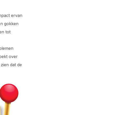
mpact ervan
en gokken
en tot
oblemen
zoekt over
 zien dat de