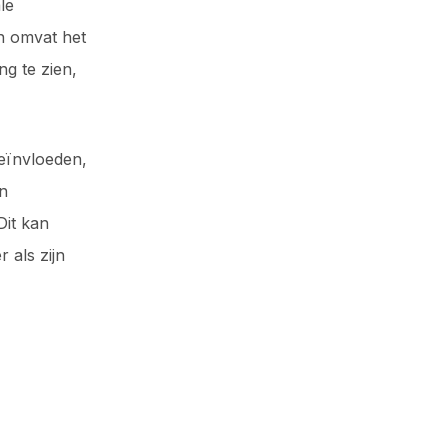
le
n omvat het
ng te zien,
eïnvloeden,
n
Dit kan
 als zijn