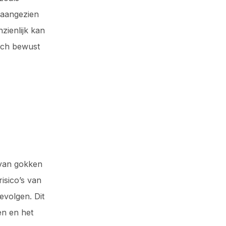
 aangezien
zienlijk kan
zich bewust
 van gokken
isico’s van
volgen. Dit
en en het