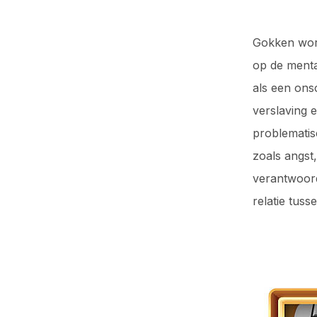
Gokken word
op de menta
als een onsc
verslaving 
problematis
zoals angst,
verantwoor
relatie tus