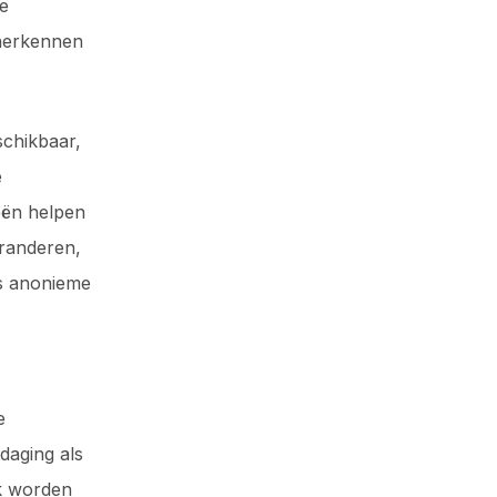
e
 herkennen
schikbaar,
e
eën helpen
randeren,
ls anonieme
e
daging als
k worden