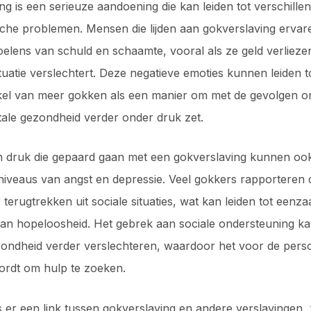
ng is een serieuze aandoening die kan leiden tot verschille
che problemen. Mensen die lijden aan gokverslaving ervar
oelens van schuld en schaamte, vooral als ze geld verlieze
ituatie verslechtert. Deze negatieve emoties kunnen leiden t
rkel van meer gokken als een manier om met de gevolgen o
ale gezondheid verder onder druk zet.
n druk die gepaard gaan met een gokverslaving kunnen ook 
iveaus van angst en depressie. Veel gokkers rapporteren d
terugtrekken uit sociale situaties, wat kan leiden tot eenz
an hopeloosheid. Het gebrek aan sociale ondersteuning ka
ondheid verder verslechteren, waardoor het voor de pers
wordt om hulp te zoeken.
s er een link tussen gokverslaving en andere verslavingen, 