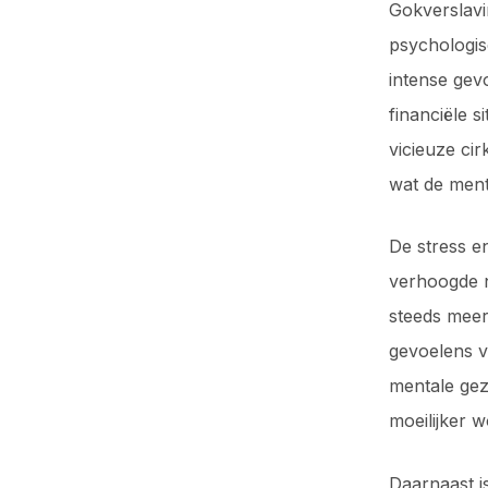
Gokverslavi
psychologis
intense gev
financiële s
vicieuze ci
wat de ment
De stress e
verhoogde n
steeds meer 
gevoelens v
mentale gez
moeilijker 
Daarnaast i