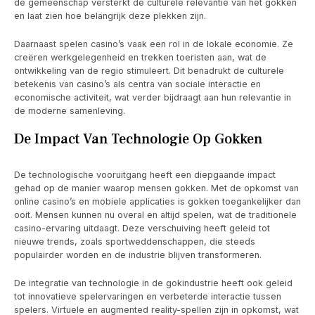
de gemeenschap versterkt de culturele relevantie van het gokken
en laat zien hoe belangrijk deze plekken zijn.
Daarnaast spelen casino’s vaak een rol in de lokale economie. Ze
creëren werkgelegenheid en trekken toeristen aan, wat de
ontwikkeling van de regio stimuleert. Dit benadrukt de culturele
betekenis van casino’s als centra van sociale interactie en
economische activiteit, wat verder bijdraagt aan hun relevantie in
de moderne samenleving.
De Impact Van Technologie Op Gokken
De technologische vooruitgang heeft een diepgaande impact
gehad op de manier waarop mensen gokken. Met de opkomst van
online casino’s en mobiele applicaties is gokken toegankelijker dan
ooit. Mensen kunnen nu overal en altijd spelen, wat de traditionele
casino-ervaring uitdaagt. Deze verschuiving heeft geleid tot
nieuwe trends, zoals sportweddenschappen, die steeds
populairder worden en de industrie blijven transformeren.
De integratie van technologie in de gokindustrie heeft ook geleid
tot innovatieve spelervaringen en verbeterde interactie tussen
spelers. Virtuele en augmented reality-spellen zijn in opkomst, wat