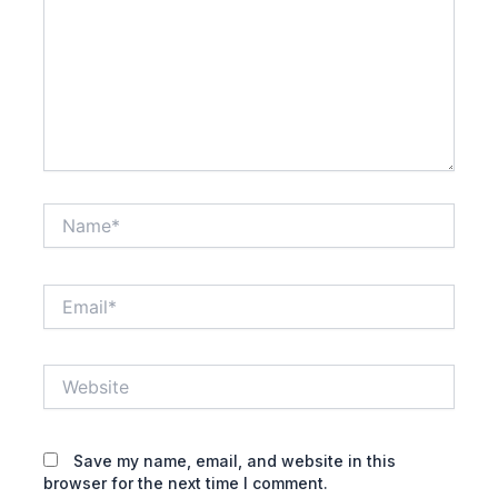
Name*
Email*
Website
Save my name, email, and website in this
browser for the next time I comment.