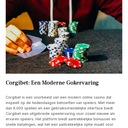
Corgibet: Een Moderne Gokervaring
Corgibet is een voorbeeld van een modern online casino dat
inspeelt op de hedendaagse behoeften van spelers. Met meer
dan 6.000 spellen en een gebruiksvriendelijke interface biedt
Corgibet een uitgebreide speelervaring voor zowel nieuwe als
ervaren spelers. Het platform biedt aantrekkelijke bonussen en
snelle betalingen, wat het een aantrekkelijke optie maakt voor