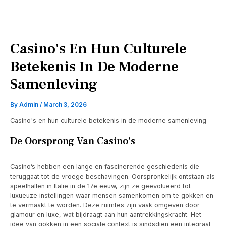
Casino's En Hun Culturele
Betekenis In De Moderne
Samenleving
By
Admin
/
March 3, 2026
Casino's en hun culturele betekenis in de moderne samenleving
De Oorsprong Van Casino’s
Casino’s hebben een lange en fascinerende geschiedenis die
teruggaat tot de vroege beschavingen. Oorspronkelijk ontstaan als
speelhallen in Italië in de 17e eeuw, zijn ze geëvolueerd tot
luxueuze instellingen waar mensen samenkomen om te gokken en
te vermaakt te worden. Deze ruimtes zijn vaak omgeven door
glamour en luxe, wat bijdraagt aan hun aantrekkingskracht. Het
idee van gokken in een sociale context is sindsdien een integraal