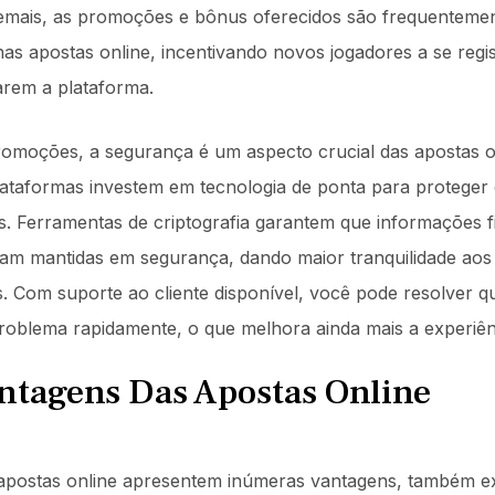
emais, as promoções e bônus oferecidos são frequenteme
as apostas online, incentivando novos jogadores a se regi
Https://mafia-Casinos.pt/
arem a plataforma.
omoções, a segurança é um aspecto crucial das apostas o
ataformas investem em tecnologia de ponta para proteger
s. Ferramentas de criptografia garantem que informações f
jam mantidas em segurança, dando maior tranquilidade aos
. Com suporte ao cliente disponível, você pode resolver q
roblema rapidamente, o que melhora ainda mais a experiênc
ntagens Das Apostas Online
apostas online apresentem inúmeras vantagens, também e