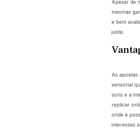
Apesar de m
mesmas gara
e bem avali
justa.
Vantag
As apostas 
sensorial q
sons e a in
replicar onl
onde é poss
interesses 