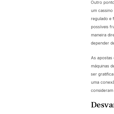
Outro ponto
um cassino 
regulado e 
possíveis f
maneira dir
depender d
As apostas 
máquinas de
ser gratific
uma conexão
consideram 
Desvan