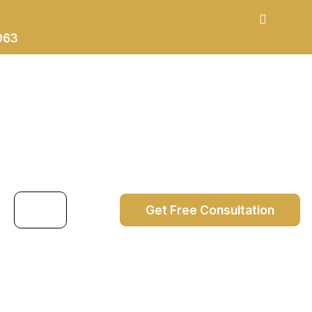
063
Get Free Consultation