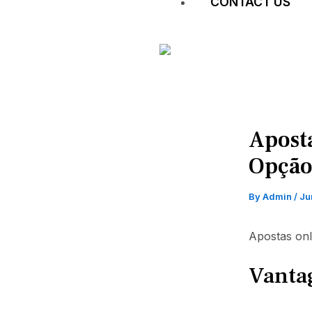
CONTACT US
Aposta
Opção
By
Admin
/
Ju
Apostas onl
Vanta