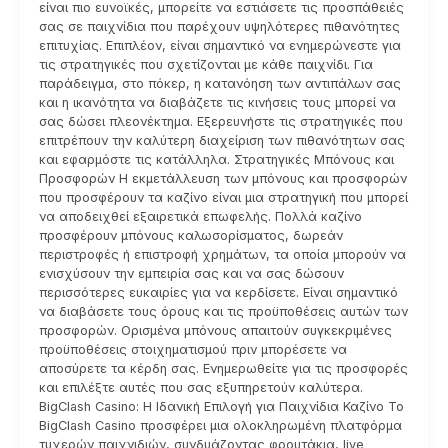
είναι πιο ευνοϊκές, μπορείτε να εστιάσετε τις προσπάθειές
σας σε παιχνίδια που παρέχουν υψηλότερες πιθανότητες
επιτυχίας. Επιπλέον, είναι σημαντικό να ενημερώνεστε για
τις στρατηγικές που σχετίζονται με κάθε παιχνίδι. Για
παράδειγμα, στο πόκερ, η κατανόηση των αντιπάλων σας
και η ικανότητα να διαβάζετε τις κινήσεις τους μπορεί να
σας δώσει πλεονέκτημα. Εξερευνήστε τις στρατηγικές που
επιτρέπουν την καλύτερη διαχείριση των πιθανότητων σας
και εφαρμόστε τις κατάλληλα. Στρατηγικές Μπόνους και
Προσφορών Η εκμετάλλευση των μπόνους και προσφορών
που προσφέρουν τα καζίνο είναι μια στρατηγική που μπορεί
να αποδειχθεί εξαιρετικά επωφελής. Πολλά καζίνο
προσφέρουν μπόνους καλωσορίσματος, δωρεάν
περιστροφές ή επιστροφή χρημάτων, τα οποία μπορούν να
ενισχύσουν την εμπειρία σας και να σας δώσουν
περισσότερες ευκαιρίες για να κερδίσετε. Είναι σημαντικό
να διαβάσετε τους όρους και τις προϋποθέσεις αυτών των
προσφορών. Ορισμένα μπόνους απαιτούν συγκεκριμένες
προϋποθέσεις στοιχηματισμού πριν μπορέσετε να
αποσύρετε τα κέρδη σας. Ενημερωθείτε για τις προσφορές
και επιλέξτε αυτές που σας εξυπηρετούν καλύτερα.
BigClash Casino: Η Ιδανική Επιλογή για Παιχνίδια Καζίνο Το
BigClash Casino προσφέρει μια ολοκληρωμένη πλατφόρμα
τυχερών παιχνιδιών, συνδυάζοντας φρουτάκια, live