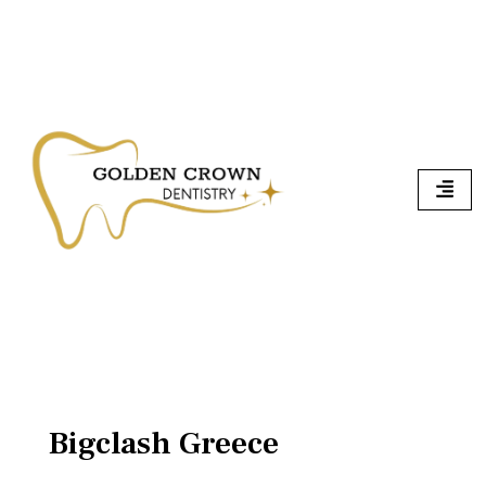
Skip
To
Content
Bigclash Greece