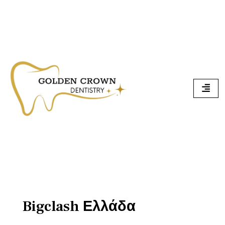
Skip
To
Content
Bigclash Ελλάδα