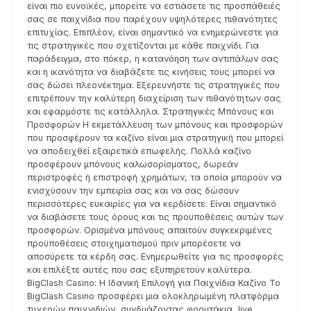
είναι πιο ευνοϊκές, μπορείτε να εστιάσετε τις προσπάθειές
σας σε παιχνίδια που παρέχουν υψηλότερες πιθανότητες
επιτυχίας. Επιπλέον, είναι σημαντικό να ενημερώνεστε για
τις στρατηγικές που σχετίζονται με κάθε παιχνίδι. Για
παράδειγμα, στο πόκερ, η κατανόηση των αντιπάλων σας
και η ικανότητα να διαβάζετε τις κινήσεις τους μπορεί να
σας δώσει πλεονέκτημα. Εξερευνήστε τις στρατηγικές που
επιτρέπουν την καλύτερη διαχείριση των πιθανότητων σας
και εφαρμόστε τις κατάλληλα. Στρατηγικές Μπόνους και
Προσφορών Η εκμετάλλευση των μπόνους και προσφορών
που προσφέρουν τα καζίνο είναι μια στρατηγική που μπορεί
να αποδειχθεί εξαιρετικά επωφελής. Πολλά καζίνο
προσφέρουν μπόνους καλωσορίσματος, δωρεάν
περιστροφές ή επιστροφή χρημάτων, τα οποία μπορούν να
ενισχύσουν την εμπειρία σας και να σας δώσουν
περισσότερες ευκαιρίες για να κερδίσετε. Είναι σημαντικό
να διαβάσετε τους όρους και τις προϋποθέσεις αυτών των
προσφορών. Ορισμένα μπόνους απαιτούν συγκεκριμένες
προϋποθέσεις στοιχηματισμού πριν μπορέσετε να
αποσύρετε τα κέρδη σας. Ενημερωθείτε για τις προσφορές
και επιλέξτε αυτές που σας εξυπηρετούν καλύτερα.
BigClash Casino: Η Ιδανική Επιλογή για Παιχνίδια Καζίνο Το
BigClash Casino προσφέρει μια ολοκληρωμένη πλατφόρμα
τυχερών παιχνιδιών, συνδυάζοντας φρουτάκια, live