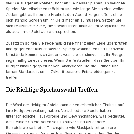
viel Sie ausgeben können, können Sie besser planen, an welchen
Spielen Sie teilnehmen möchten und wie lange Sie spielen wollen.
Zudem gibt es Ihnen die Freiheit, den Abend zu genießen, ohne
sich ständig Sorgen um Ihr Geld machen zu müssen. Setzen Sie
sich realistische Ziele, die sowohl Ihren finanziellen Möglichkeiten
als auch Ihrer Spielweise entsprechen.
Zusätzlich sollten Sie regelmäßig Ihre finanziellen Ziele überprüfen
und gegebenenfalls anpassen. Spielgewohnheiten und finanzielle
Umstände können sich ändern, weshalb es sinnvoll ist, Ihr Budget
regelmäßig zu evaluieren. Wenn Sie feststellen, dass Sie über Ihr
Budget hinaus gespielt haben, analysieren Sie die Gründe und
lernen Sie daraus, um in Zukunft bessere Entscheidungen zu
treffen.
Die Richtige Spielauswahl Treffen
Die Wahl der richtigen Spiele kann einen erheblichen Einfluss auf
Ihre Budgetverwaltung haben. Verschiedene Spiele haben
unterschiedliche Hausvorteile und Gewinnchancen, was bedeutet,
dass einige Spiele potenziell lukrativer sind als andere.
Beispielsweise bieten Tischspiele wie Blackjack oft bessere
Gewinnchancen im Vergleich zu Spielautomaten. Indem Sie die