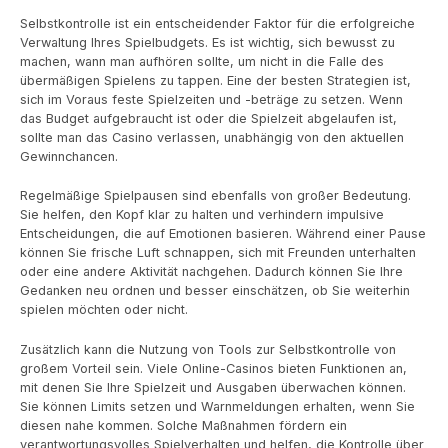
Selbstkontrolle ist ein entscheidender Faktor für die erfolgreiche
Verwaltung Ihres Spielbudgets. Es ist wichtig, sich bewusst zu
machen, wann man aufhören sollte, um nicht in die Falle des
übermäßigen Spielens zu tappen. Eine der besten Strategien ist,
sich im Voraus feste Spielzeiten und -beträge zu setzen. Wenn
das Budget aufgebraucht ist oder die Spielzeit abgelaufen ist,
sollte man das Casino verlassen, unabhängig von den aktuellen
Gewinnchancen.
Regelmäßige Spielpausen sind ebenfalls von großer Bedeutung.
Sie helfen, den Kopf klar zu halten und verhindern impulsive
Entscheidungen, die auf Emotionen basieren. Während einer Pause
können Sie frische Luft schnappen, sich mit Freunden unterhalten
oder eine andere Aktivität nachgehen. Dadurch können Sie Ihre
Gedanken neu ordnen und besser einschätzen, ob Sie weiterhin
spielen möchten oder nicht.
Zusätzlich kann die Nutzung von Tools zur Selbstkontrolle von
großem Vorteil sein. Viele Online-Casinos bieten Funktionen an,
mit denen Sie Ihre Spielzeit und Ausgaben überwachen können.
Sie können Limits setzen und Warnmeldungen erhalten, wenn Sie
diesen nahe kommen. Solche Maßnahmen fördern ein
verantwortungsvolles Spielverhalten und helfen, die Kontrolle über