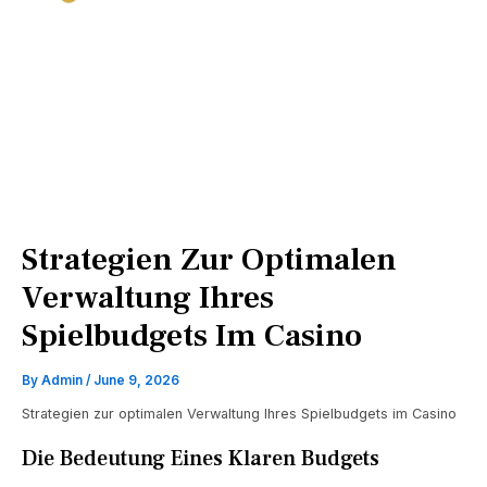
Strategien Zur Optimalen
Verwaltung Ihres
Spielbudgets Im Casino
By
Admin
/
June 9, 2026
Strategien zur optimalen Verwaltung Ihres Spielbudgets im Casino
Die Bedeutung Eines Klaren Budgets