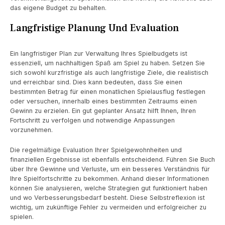
das eigene Budget zu behalten.
Langfristige Planung Und Evaluation
Ein langfristiger Plan zur Verwaltung Ihres Spielbudgets ist
essenziell, um nachhaltigen Spaß am Spiel zu haben. Setzen Sie
sich sowohl kurzfristige als auch langfristige Ziele, die realistisch
und erreichbar sind. Dies kann bedeuten, dass Sie einen
bestimmten Betrag für einen monatlichen Spielausflug festlegen
oder versuchen, innerhalb eines bestimmten Zeitraums einen
Gewinn zu erzielen. Ein gut geplanter Ansatz hilft Ihnen, Ihren
Fortschritt zu verfolgen und notwendige Anpassungen
vorzunehmen.
Die regelmäßige Evaluation Ihrer Spielgewohnheiten und
finanziellen Ergebnisse ist ebenfalls entscheidend. Führen Sie Buch
über Ihre Gewinne und Verluste, um ein besseres Verständnis für
Ihre Spielfortschritte zu bekommen. Anhand dieser Informationen
können Sie analysieren, welche Strategien gut funktioniert haben
und wo Verbesserungsbedarf besteht. Diese Selbstreflexion ist
wichtig, um zukünftige Fehler zu vermeiden und erfolgreicher zu
spielen.