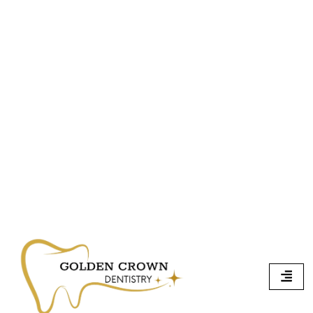
Skip
To
Content