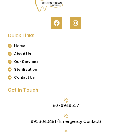
F
I
A
N
C
S
Quick Links
E
T
B
A
Home
O
G
About Us
O
R
K
A
Our Services
M
Sterilization
Contact Us
Get In Touch
8076949557
9953640491 (Emergency Contact)