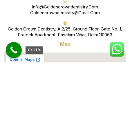
Info@goldencrowndentistry.com
Goldencrowndentistry@gmail.com
Golden Crown Dentistry, A-2/25, Ground Floor, Gate No. 1,
Prateek Apartment, Paschim Vihar, Delhi 110063
Map
Call Us