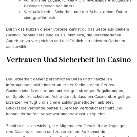
Komfortable Zugänglichkeit – Online-Casinos ermöglichen
flexibles Spielen von überall.
Vertraulichkeit – Sicherheit und der Schutz deiner Daten
sind gewährleistet.
Durch das Nutzen dieser Vorteile kannst du das Beste aus deinem
Casino-Erlebnis herausholen. Es lohnt sich, die verschiedenen
Angebote zu vergleichen und die für dich attraktivsten Optionen
auszuwählen.
Vertrauen Und Sicherheit Im Casino
Die Sicherheit deiner persönlichen Daten und finanziellen
Informationen sollte immer an erster Stelle stehen. Seriöse
Casinos sind lizenziert und unterliegen strengen Regulierungen,
um Spieler zu schützen. Achte darauf, dass ein Casino über gültige
Lizenzen verfügt und sichere Zahlungsmethoden anbietet.
Glücksspielverbände bieten außerdem Verbraucherschutz und
können dir helfen, verantwortungsbewusst zu spielen.
Zusätzlich ist es wichtig, die Allgemeinen Geschäftsbedingungen
des Casinos zu lesen und zu verstehen. So kannst du