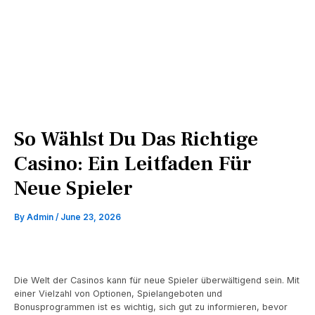
So Wählst Du Das Richtige
Casino: Ein Leitfaden Für
Neue Spieler
By
Admin
/
June 23, 2026
Die Welt der Casinos kann für neue Spieler überwältigend sein. Mit
einer Vielzahl von Optionen, Spielangeboten und
Bonusprogrammen ist es wichtig, sich gut zu informieren, bevor