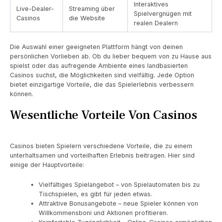
Interaktives
Live-Dealer-
Streaming über
Spielvergnügen mit
Casinos
die Website
realen Dealern
Die Auswahl einer geeigneten Plattform hängt von deinen
persönlichen Vorlieben ab. Ob du lieber bequem von zu Hause aus
spielst oder das aufregende Ambiente eines landbasierten
Casinos suchst, die Möglichkeiten sind vielfältig. Jede Option
bietet einzigartige Vorteile, die das Spielerlebnis verbessern
können.
Wesentliche Vorteile Von Casinos
Casinos bieten Spielern verschiedene Vorteile, die zu einem
unterhaltsamen und vorteilhaften Erlebnis beitragen. Hier sind
einige der Hauptvorteile:
Vielfältiges Spielangebot – von Spielautomaten bis zu
Tischspielen, es gibt für jeden etwas.
Attraktive Bonusangebote – neue Spieler können von
Willkommensboni und Aktionen profitieren.