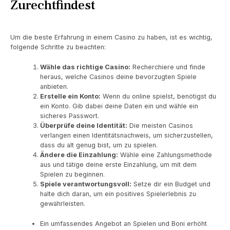
Zurechtfindest
Um die beste Erfahrung in einem Casino zu haben, ist es wichtig,
folgende Schritte zu beachten:
Wähle das richtige Casino:
Recherchiere und finde
heraus, welche Casinos deine bevorzugten Spiele
anbieten.
Erstelle ein Konto:
Wenn du online spielst, benötigst du
ein Konto. Gib dabei deine Daten ein und wähle ein
sicheres Passwort.
Überprüfe deine Identität:
Die meisten Casinos
verlangen einen Identitätsnachweis, um sicherzustellen,
dass du alt genug bist, um zu spielen.
Ändere die Einzahlung:
Wähle eine Zahlungsmethode
aus und tätige deine erste Einzahlung, um mit dem
Spielen zu beginnen.
Spiele verantwortungsvoll:
Setze dir ein Budget und
halte dich daran, um ein positives Spielerlebnis zu
gewährleisten.
Ein umfassendes Angebot an Spielen und Boni erhöht