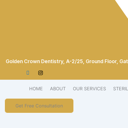
Golden Crown Dentistry, A-2/25, Ground Floor, Gat
HOME
ABOUT
OUR SERVICES
STERI
Get Free Consultation