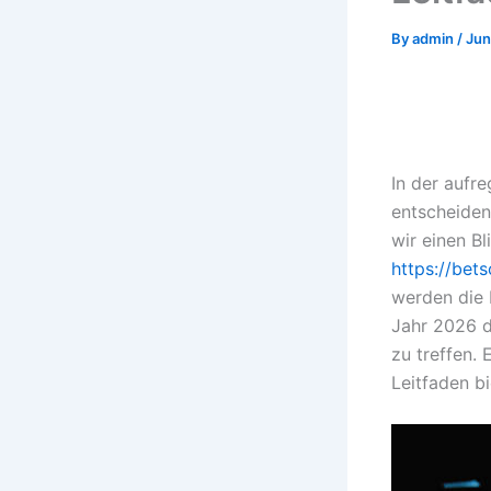
By
admin
/
Jun
In der aufr
entscheiden
wir einen Bl
https://bets
werden die 
Jahr 2026 d
zu treffen. 
Leitfaden bi