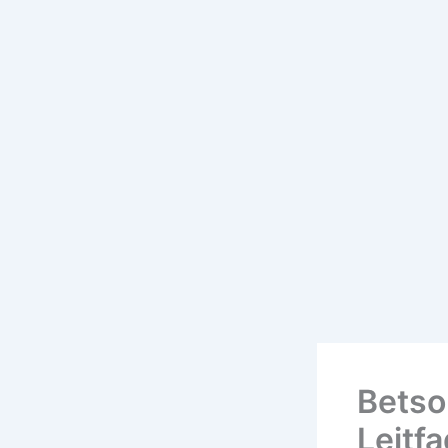
Betso
Leitf