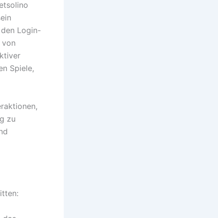
etsolino
ein
 den Login-
l von
ktiver
en Spiele,
raktionen,
ng zu
und
tten: