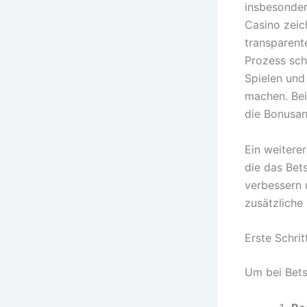
insbesonder
Casino zeic
transparent
Prozess sch
Spielen und
machen. Bei
die Bonusa
Ein weitere
die das Bets
verbessern 
zusätzliche
Erste Schri
Um bei Bets