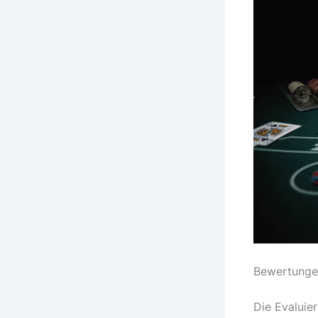
Bewertungen
Die Evaluie