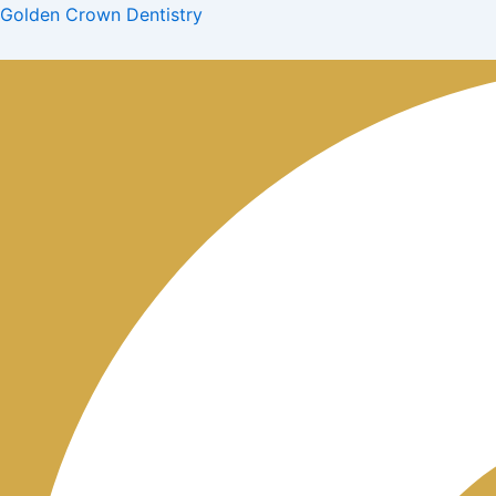
Skip
Golden Crown Dentistry
to
content