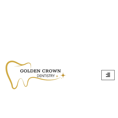
Skip
To
Content