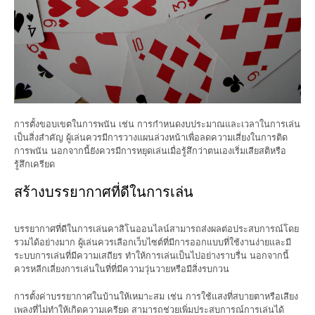
การตั้งขอบเขตในการพนัน เช่น การกำหนดงบประมาณและเวลาในการเล่น
เป็นสิ่งสำคัญ ผู้เล่นควรมีการวางแผนล่วงหน้าเพื่อลดความเสี่ยงในการติด
การพนัน นอกจากนี้ยังควรมีการหยุดเล่นเมื่อรู้สึกว่าตนเองเริ่มเสียสติหรือ
รู้สึกเครียด
สร้างบรรยากาศที่ดีในการเล่น
บรรยากาศที่ดีในการเล่นคาสิโนออนไลน์สามารถส่งผลต่อประสบการณ์โดย
รวมได้อย่างมาก ผู้เล่นควรเลือกเว็บไซต์ที่มีการออกแบบที่ใช้งานง่ายและมี
ระบบการเล่นที่มีความเสถียร ทำให้การเล่นเป็นไปอย่างราบรื่น นอกจากนี้
ควรหลีกเลี่ยงการเล่นในที่ที่มีความวุ่นวายหรือมีสิ่งรบกวน
การตั้งค่าบรรยากาศในบ้านให้เหมาะสม เช่น การใช้แสงที่สบายตาหรือเสียง
เพลงที่ไม่ทำให้เกิดความเครียด สามารถช่วยเพิ่มประสบการณ์การเล่นได้