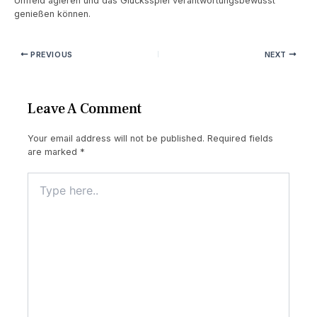
Umfeld agieren und das Glücksspiel verantwortungsbewusst
genießen können.
PREVIOUS
NEXT
Leave A Comment
Your email address will not be published.
Required fields
are marked
*
Type
here..