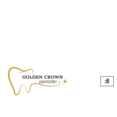
Skip
To
Content