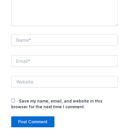
Name*
Email*
Website
Save my name, email, and website in this
browser for the next time I comment.