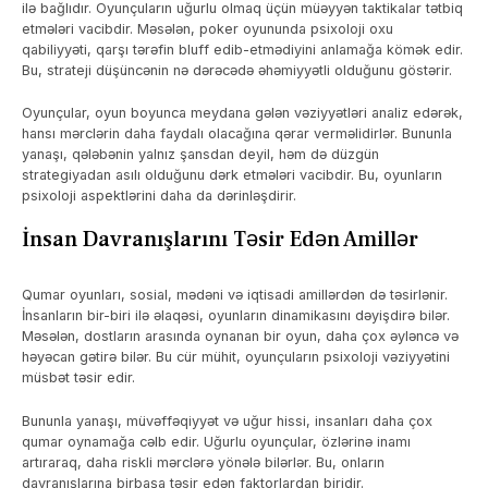
ilə bağlıdır. Oyunçuların uğurlu olmaq üçün müəyyən taktikalar tətbiq
etmələri vacibdir. Məsələn, poker oyununda psixoloji oxu
qabiliyyəti, qarşı tərəfin bluff edib-etmədiyini anlamağa kömək edir.
Bu, strateji düşüncənin nə dərəcədə əhəmiyyətli olduğunu göstərir.
Oyunçular, oyun boyunca meydana gələn vəziyyətləri analiz edərək,
hansı mərclərin daha faydalı olacağına qərar verməlidirlər. Bununla
yanaşı, qələbənin yalnız şansdan deyil, həm də düzgün
strategiyadan asılı olduğunu dərk etmələri vacibdir. Bu, oyunların
psixoloji aspektlərini daha da dərinləşdirir.
İnsan Davranışlarını Təsir Edən Amillər
Qumar oyunları, sosial, mədəni və iqtisadi amillərdən də təsirlənir.
İnsanların bir-biri ilə əlaqəsi, oyunların dinamikasını dəyişdirə bilər.
Məsələn, dostların arasında oynanan bir oyun, daha çox əyləncə və
həyəcan gətirə bilər. Bu cür mühit, oyunçuların psixoloji vəziyyətini
müsbət təsir edir.
Bununla yanaşı, müvəffəqiyyət və uğur hissi, insanları daha çox
qumar oynamağa cəlb edir. Uğurlu oyunçular, özlərinə inamı
artıraraq, daha riskli mərclərə yönələ bilərlər. Bu, onların
davranışlarına birbaşa təsir edən faktorlardan biridir.