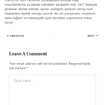
Platforma, eyni zamanda, istifadəçilərə asılılıqla bağlı
maarifləndirmə və dəstək xidmətləri də təqdim edir. 24/7 fəaliyyət
göstərən dəstək xidməti, qumar asılılığının qarşısını almaq üçün
müştərilərə dəstək olmağa hazırdır. Bu cür yanaşmalar, insanların
daha sağlam və məsuliyyətli oyun təcrübəsi yaşamasına imkan
tanıyır.
PREVIOUS
NEXT
Leave A Comment
Your email address will not be published.
Required fields
are marked
*
Type
here..