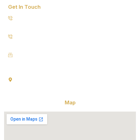
Get In Touch
8076949557
9953640491 (Emergency Contact)
Info@goldencrowndentistry.com
Goldencrowndentistry@gmail.com
Golden Crown Dentistry, A-2/25, Ground Floor, Gate No. 1,
Prateek Apartment, Paschim Vihar, Delhi 110063
Map