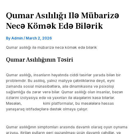
Qumar Asılılığı Ilə Mübarizə
Necə Kömək Edə Bilərik
By
Admin
/
March 2, 2026
Qumar asılılığı ilə mübarizə necə kömək edə bilərik
Qumar Asılılığının Təsiri
Qumar asılılığı, insanların həyatında ciddi təsirlər yarada bilən bir
problemdir. Bu asılılıq, yalnız maliyyə çətinliklərinə deyil, eyni
zamanda sosial münasibətlərə, ailə dinamikasına və psixoloji
sağlamlığa da zərər verə bilər. Qumar asılılığı olan insanlar, bəzən
özlərini izolyasiya edə və yaxınları ilə əlaqələrini kəsə bilərlər.
Məsələn,
10lineloto
kimi platformalar, bu məsələlərə həssas
yanaşaraq istifadəçilərə dəstək olmaya çalışır.
Qumar asılılığının simptomları arasında davamlı olaraq oyun oynama
arzusu, itirilən pulların geri qazanılması üçün davamlı cəhdlər, və