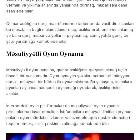
vermək və yıxılma anlarında yanlarında durmaq, mübarizəni daha
asan edə bilər.
Qumar asılılığına qarşı maarifləndirmə tədbirləri də vacibdir. İnsanları
bu məsələ ilə bağlı məlumatlandırmaq, asılılıq problemlərini anlamaq
və buna qarşı mübarizə yollarını paylaşmaq, cəmiyyətdə geniş bir
şüur yaratmağa kömək edə bilər.
Məsuliyyətli Oyun Oynama
Məsuliyyətli oyun oynama, qumar asılılığının qarşısını almaq üçün
önəmli bir yanaşmadır. Oyun oynayan şəxslər, sərhədləri müəyyən
etməli, müəyyən bir büdcə ilə oynamalıdırlar. Bu yanaşma, insanlara
oyunları əyləncə məqsədilə oynamağı öyrədərək, asılılıq riskini
azaldır.
İnternetdəki oyun platformaları da məsuliyyətli oyun oynama
prinsiplərinə riayət etməlidir. İstifadəçilərə müəyyən limitlər qoymaq,
onların oyun müddətini izləmək və lazım olduqda dəstək xidmətləri
təqdim etmək, asılılıq riskini azaltmağa kömək edə bilər.