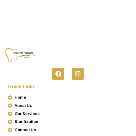
F
I
A
N
C
S
Quick Links
E
T
B
A
Home
O
G
About Us
O
R
K
A
Our Services
M
Sterilization
Contact Us