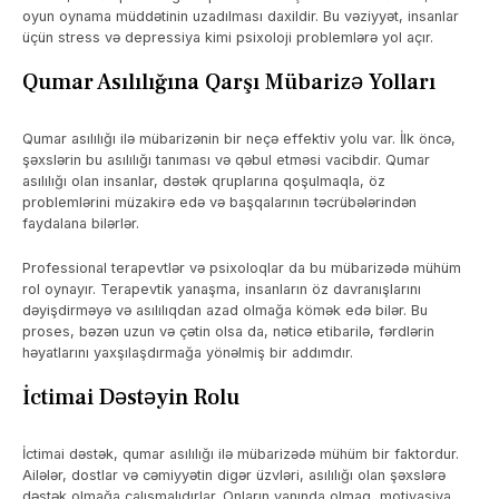
oyun oynama müddətinin uzadılması daxildir. Bu vəziyyət, insanlar
üçün stress və depressiya kimi psixoloji problemlərə yol açır.
Qumar Asılılığına Qarşı Mübarizə Yolları
Qumar asılılığı ilə mübarizənin bir neçə effektiv yolu var. İlk öncə,
şəxslərin bu asılılığı tanıması və qəbul etməsi vacibdir. Qumar
asılılığı olan insanlar, dəstək qruplarına qoşulmaqla, öz
problemlərini müzakirə edə və başqalarının təcrübələrindən
faydalana bilərlər.
Professional terapevtlər və psixoloqlar da bu mübarizədə mühüm
rol oynayır. Terapevtik yanaşma, insanların öz davranışlarını
dəyişdirməyə və asılılıqdan azad olmağa kömək edə bilər. Bu
proses, bəzən uzun və çətin olsa da, nəticə etibarilə, fərdlərin
həyatlarını yaxşılaşdırmağa yönəlmiş bir addımdır.
İctimai Dəstəyin Rolu
İctimai dəstək, qumar asılılığı ilə mübarizədə mühüm bir faktordur.
Ailələr, dostlar və cəmiyyətin digər üzvləri, asılılığı olan şəxslərə
dəstək olmağa çalışmalıdırlar. Onların yanında olmaq, motivasiya