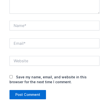
Name*
Email*
Website
Save my name, email, and website in this
browser for the next time I comment.