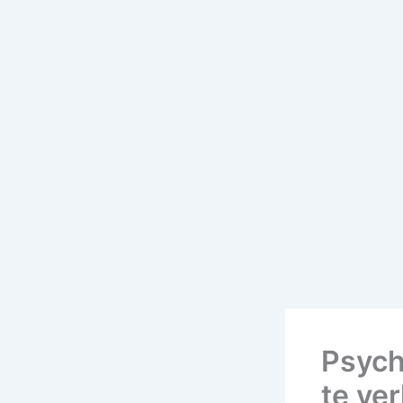
Psych
te ve