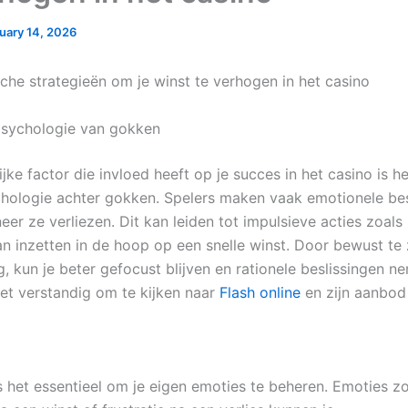
uary 14, 2026
che strategieën om je winst te verhogen in het casino
psychologie van gokken
jke factor die invloed heeft op je succes in het casino is h
hologie achter gokken. Spelers maken vaak emotionele bes
er ze verliezen. Dit kan leiden tot impulsieve acties zoals
n inzetten in de hoop op een snelle winst. Door bewust te 
, kun je beter gefocust blijven en rationele beslissingen n
et verstandig om te kijken naar
Flash online
en zijn aanbod
s het essentieel om je eigen emoties te beheren. Emoties zo