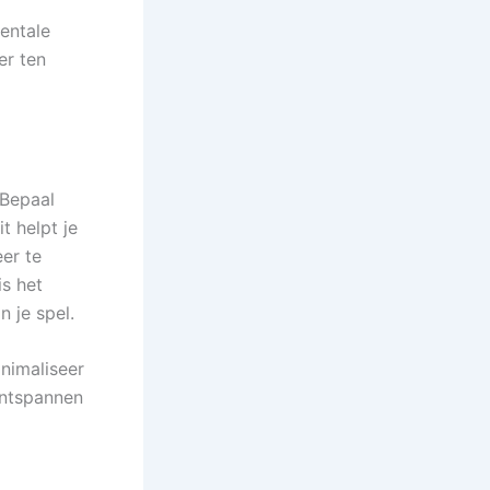
entale
er ten
 Bepaal
t helpt je
er te
is het
 je spel.
inimaliseer
 ontspannen