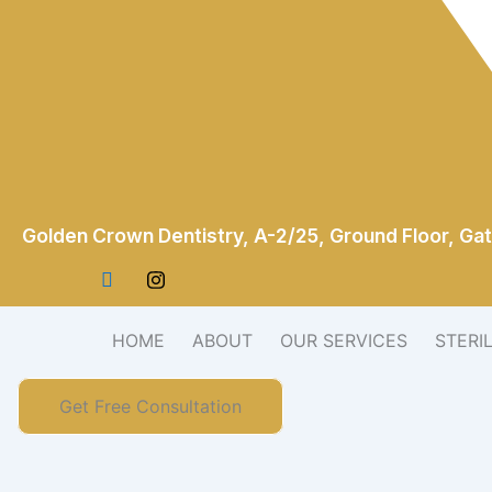
Golden Crown Dentistry, A-2/25, Ground Floor, Gat
HOME
ABOUT
OUR SERVICES
STERI
Get Free Consultation