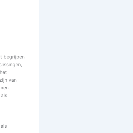
et begrijpen
lissingen,
 het
zijn van
emen.
 als
als