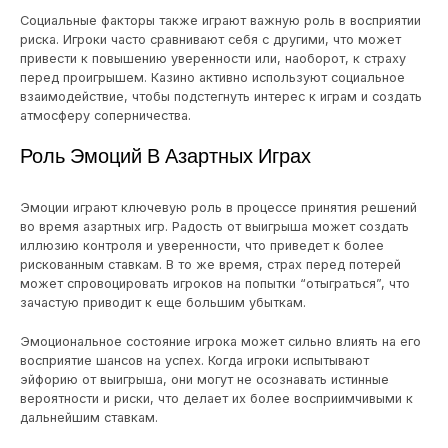
Социальные факторы также играют важную роль в восприятии
риска. Игроки часто сравнивают себя с другими, что может
привести к повышению уверенности или, наоборот, к страху
перед проигрышем. Казино активно используют социальное
взаимодействие, чтобы подстегнуть интерес к играм и создать
атмосферу соперничества.
Роль Эмоций В Азартных Играх
Эмоции играют ключевую роль в процессе принятия решений
во время азартных игр. Радость от выигрыша может создать
иллюзию контроля и уверенности, что приведет к более
рискованным ставкам. В то же время, страх перед потерей
может спровоцировать игроков на попытки “отыграться”, что
зачастую приводит к еще большим убыткам.
Эмоциональное состояние игрока может сильно влиять на его
восприятие шансов на успех. Когда игроки испытывают
эйфорию от выигрыша, они могут не осознавать истинные
вероятности и риски, что делает их более восприимчивыми к
дальнейшим ставкам.