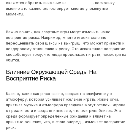
окажется обратить внимание на
Pinco Casino
, поскольку
именно это казино иллюстрирует многие упомянутые
моменты.
Важно понять, как азартные игры могут изменить наше
восприятие риска. Например, многие игроки склонны
переоценивать свои шансы на выигрыш, что может привести к
нездоровому отношению к риску. Это искаженное восприятие
способствует тому, что люди продолжают играть, несмотря на
убытки.
Влияние Окружающей Среды На
Восприятие Риска
Казино, такие как pinco casino, создают специфическую
атмосферу, которая усиливает желание играть. Яркие огни,
приятная музыка и атмосфера праздника могут отвлечь игрока
от реальности и создать иллюзию, что выигрыш близок. Эта
среда формирует определенные ожидания и влияет на
принятые решения, что, в свою очередь, изменяет восприятие
риска.