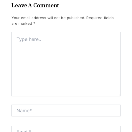
Leave A Comment
Your email address will not be published.
Required fields
are marked
*
Type
here..
Name*
Email*