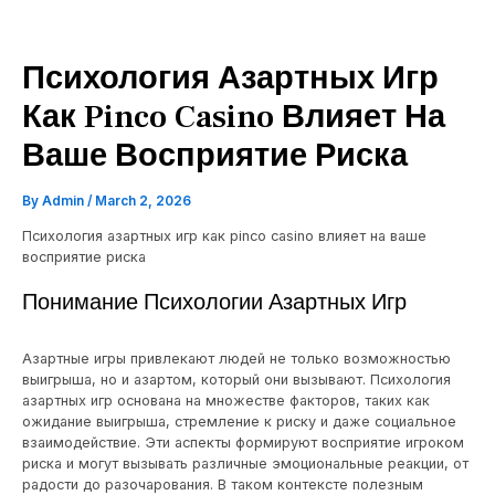
Психология Азартных Игр
Как Pinco Casino Влияет На
Ваше Восприятие Риска
By
Admin
/
March 2, 2026
Психология азартных игр как pinco casino влияет на ваше
восприятие риска
Понимание Психологии Азартных Игр
Азартные игры привлекают людей не только возможностью
выигрыша, но и азартом, который они вызывают. Психология
азартных игр основана на множестве факторов, таких как
ожидание выигрыша, стремление к риску и даже социальное
взаимодействие. Эти аспекты формируют восприятие игроком
риска и могут вызывать различные эмоциональные реакции, от
радости до разочарования. В таком контексте полезным