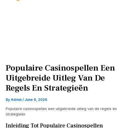
Populaire Casinospellen Een
Uitgebreide Uitleg Van De
Regels En Strategieën
By
Admin
/
June 8, 2026
Populaire casinospellen een uitgebreide uitleg van de regels en
strategieën
Inleiding Tot Populaire Casinospellen