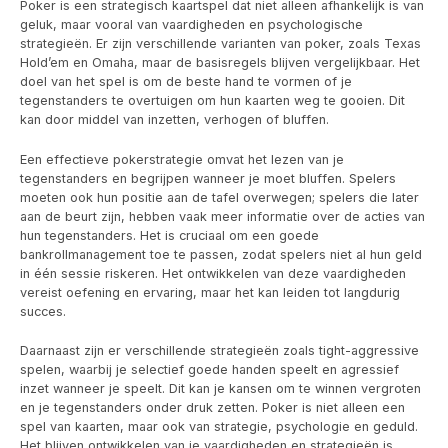
Poker is een strategisch kaartspel dat niet alleen afhankelijk is van
geluk, maar vooral van vaardigheden en psychologische
strategieën. Er zijn verschillende varianten van poker, zoals Texas
Hold’em en Omaha, maar de basisregels blijven vergelijkbaar. Het
doel van het spel is om de beste hand te vormen of je
tegenstanders te overtuigen om hun kaarten weg te gooien. Dit
kan door middel van inzetten, verhogen of bluffen.
Een effectieve pokerstrategie omvat het lezen van je
tegenstanders en begrijpen wanneer je moet bluffen. Spelers
moeten ook hun positie aan de tafel overwegen; spelers die later
aan de beurt zijn, hebben vaak meer informatie over de acties van
hun tegenstanders. Het is cruciaal om een goede
bankrollmanagement toe te passen, zodat spelers niet al hun geld
in één sessie riskeren. Het ontwikkelen van deze vaardigheden
vereist oefening en ervaring, maar het kan leiden tot langdurig
succes.
Daarnaast zijn er verschillende strategieën zoals tight-aggressive
spelen, waarbij je selectief goede handen speelt en agressief
inzet wanneer je speelt. Dit kan je kansen om te winnen vergroten
en je tegenstanders onder druk zetten. Poker is niet alleen een
spel van kaarten, maar ook van strategie, psychologie en geduld.
Het blijven ontwikkelen van je vaardigheden en strategieën is