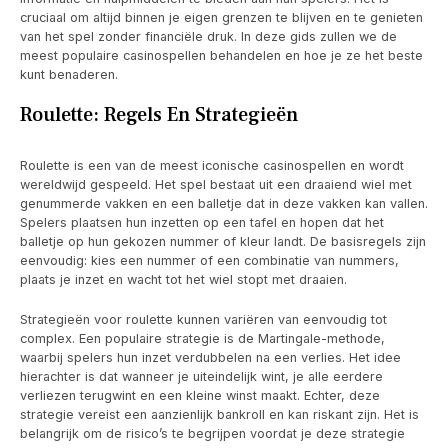
cruciaal om altijd binnen je eigen grenzen te blijven en te genieten
van het spel zonder financiële druk. In deze gids zullen we de
meest populaire casinospellen behandelen en hoe je ze het beste
kunt benaderen.
Roulette: Regels En Strategieën
Roulette is een van de meest iconische casinospellen en wordt
wereldwijd gespeeld. Het spel bestaat uit een draaiend wiel met
genummerde vakken en een balletje dat in deze vakken kan vallen.
Spelers plaatsen hun inzetten op een tafel en hopen dat het
balletje op hun gekozen nummer of kleur landt. De basisregels zijn
eenvoudig: kies een nummer of een combinatie van nummers,
plaats je inzet en wacht tot het wiel stopt met draaien.
Strategieën voor roulette kunnen variëren van eenvoudig tot
complex. Een populaire strategie is de Martingale-methode,
waarbij spelers hun inzet verdubbelen na een verlies. Het idee
hierachter is dat wanneer je uiteindelijk wint, je alle eerdere
verliezen terugwint en een kleine winst maakt. Echter, deze
strategie vereist een aanzienlijk bankroll en kan riskant zijn. Het is
belangrijk om de risico’s te begrijpen voordat je deze strategie