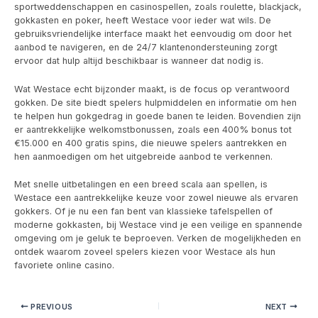
sportweddenschappen en casinospellen, zoals roulette, blackjack,
gokkasten en poker, heeft Westace voor ieder wat wils. De
gebruiksvriendelijke interface maakt het eenvoudig om door het
aanbod te navigeren, en de 24/7 klantenondersteuning zorgt
ervoor dat hulp altijd beschikbaar is wanneer dat nodig is.
Wat Westace echt bijzonder maakt, is de focus op verantwoord
gokken. De site biedt spelers hulpmiddelen en informatie om hen
te helpen hun gokgedrag in goede banen te leiden. Bovendien zijn
er aantrekkelijke welkomstbonussen, zoals een 400% bonus tot
€15.000 en 400 gratis spins, die nieuwe spelers aantrekken en
hen aanmoedigen om het uitgebreide aanbod te verkennen.
Met snelle uitbetalingen en een breed scala aan spellen, is
Westace een aantrekkelijke keuze voor zowel nieuwe als ervaren
gokkers. Of je nu een fan bent van klassieke tafelspellen of
moderne gokkasten, bij Westace vind je een veilige en spannende
omgeving om je geluk te beproeven. Verken de mogelijkheden en
ontdek waarom zoveel spelers kiezen voor Westace als hun
favoriete online casino.
PREVIOUS
NEXT