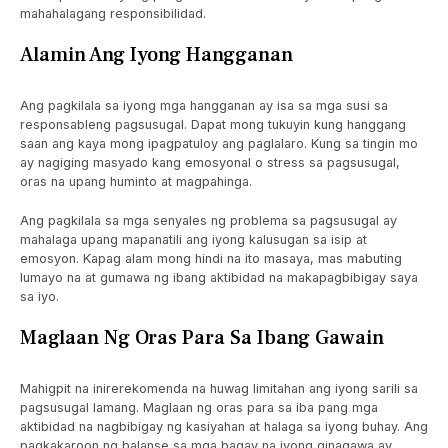
mahahalagang responsibilidad.
Alamin Ang Iyong Hangganan
Ang pagkilala sa iyong mga hangganan ay isa sa mga susi sa
responsableng pagsusugal. Dapat mong tukuyin kung hanggang
saan ang kaya mong ipagpatuloy ang paglalaro. Kung sa tingin mo
ay nagiging masyado kang emosyonal o stress sa pagsusugal,
oras na upang huminto at magpahinga.
Ang pagkilala sa mga senyales ng problema sa pagsusugal ay
mahalaga upang mapanatili ang iyong kalusugan sa isip at
emosyon. Kapag alam mong hindi na ito masaya, mas mabuting
lumayo na at gumawa ng ibang aktibidad na makapagbibigay saya
sa iyo.
Maglaan Ng Oras Para Sa Ibang Gawain
Mahigpit na inirerekomenda na huwag limitahan ang iyong sarili sa
pagsusugal lamang. Maglaan ng oras para sa iba pang mga
aktibidad na nagbibigay ng kasiyahan at halaga sa iyong buhay. Ang
pagkakaroon ng balanse sa mga bagay na iyong ginagawa ay