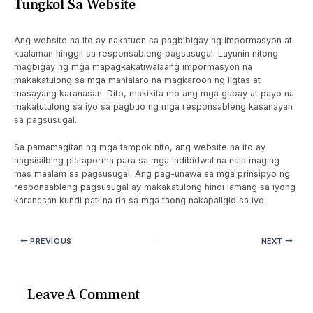
Tungkol Sa Website
Ang website na ito ay nakatuon sa pagbibigay ng impormasyon at
kaalaman hinggil sa responsableng pagsusugal. Layunin nitong
magbigay ng mga mapagkakatiwalaang impormasyon na
makakatulong sa mga manlalaro na magkaroon ng ligtas at
masayang karanasan. Dito, makikita mo ang mga gabay at payo na
makatutulong sa iyo sa pagbuo ng mga responsableng kasanayan
sa pagsusugal.
Sa pamamagitan ng mga tampok nito, ang website na ito ay
nagsisilbing plataporma para sa mga indibidwal na nais maging
mas maalam sa pagsusugal. Ang pag-unawa sa mga prinsipyo ng
responsableng pagsusugal ay makakatulong hindi lamang sa iyong
karanasan kundi pati na rin sa mga taong nakapaligid sa iyo.
PREVIOUS
NEXT
Leave A Comment