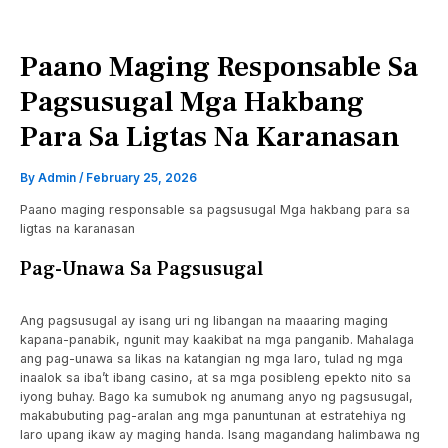
Paano Maging Responsable Sa
Pagsusugal Mga Hakbang
Para Sa Ligtas Na Karanasan
By
Admin
/
February 25, 2026
Paano maging responsable sa pagsusugal Mga hakbang para sa
ligtas na karanasan
Pag-Unawa Sa Pagsusugal
Ang pagsusugal ay isang uri ng libangan na maaaring maging
kapana-panabik, ngunit may kaakibat na mga panganib. Mahalaga
ang pag-unawa sa likas na katangian ng mga laro, tulad ng mga
inaalok sa iba’t ibang casino, at sa mga posibleng epekto nito sa
iyong buhay. Bago ka sumubok ng anumang anyo ng pagsusugal,
makabubuting pag-aralan ang mga panuntunan at estratehiya ng
laro upang ikaw ay maging handa. Isang magandang halimbawa ng