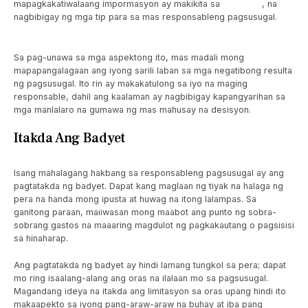
mapagkakatiwalaang impormasyon ay makikita sa
Taya365
, na
nagbibigay ng mga tip para sa mas responsableng pagsusugal.
Sa pag-unawa sa mga aspektong ito, mas madali mong
mapapangalagaan ang iyong sarili laban sa mga negatibong resulta
ng pagsusugal. Ito rin ay makakatulong sa iyo na maging
responsable, dahil ang kaalaman ay nagbibigay kapangyarihan sa
mga manlalaro na gumawa ng mas mahusay na desisyon.
Itakda Ang Badyet
Isang mahalagang hakbang sa responsableng pagsusugal ay ang
pagtatakda ng badyet. Dapat kang maglaan ng tiyak na halaga ng
pera na handa mong ipusta at huwag na itong lalampas. Sa
ganitong paraan, maiiwasan mong maabot ang punto ng sobra-
sobrang gastos na maaaring magdulot ng pagkakautang o pagsisisi
sa hinaharap.
Ang pagtatakda ng badyet ay hindi lamang tungkol sa pera; dapat
mo ring isaalang-alang ang oras na ilalaan mo sa pagsusugal.
Magandang ideya na itakda ang limitasyon sa oras upang hindi ito
makaapekto sa iyong pang-araw-araw na buhay at iba pang