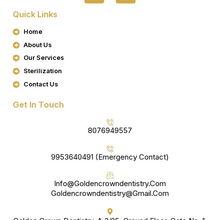
C
S
Quick Links
E
T
B
A
Home
O
G
About Us
O
R
K
A
Our Services
M
Sterilization
Contact Us
Get In Touch
8076949557
9953640491 (Emergency Contact)
Info@goldencrowndentistry.com
Goldencrowndentistry@gmail.com