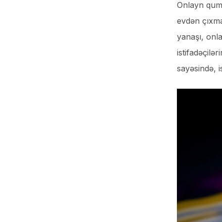
Onlayn qumar
evdən çıxma
yanaşı, onl
istifadəçilə
sayəsində, i