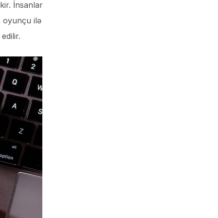
kir. İnsanlar
a oyunçu ilə
dilir.