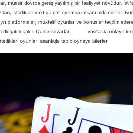
, müasir dövrdə geniş yayılmış bir fəaliyyət növüdür. İstif
dan, istədikləri vaxt qumar oynama imkanı əldə edirlər. Bu
ayn platformalar, müxtəlif oyunlar və bonuslar təqdim edər
Pinko
rin diqqətini çəkir. Qumarsevərlər,
vasitəsilə onlayn ka
stədikləri oyunları asanlıqla tapıb oynaya bilərlər.