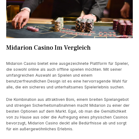
Midarion Casino Im Vergleich
Midarion Casino bietet eine ausgezeichnete Plattform für Spieler,
die sowohl online als auch offline spielen möchten. Mit seiner
umfangreichen Auswahl an Spielen und einem
benutzerfreundlichen Design ist es eine hervorragende Wahl für
alle, die ein sicheres und unterhaltsames Spielerlebnis suchen.
Die Kombination aus attraktiven Boni, einem breiten Spielangebot
und strengen Sicherheitsmaßnahmen macht Midarion zu einer der
besten Optionen auf dem Markt. Egal, ob man die Gemütlichkeit
von zu Hause aus oder die Aufregung eines physischen Casinos
bevorzugt, Midarion Casino deckt alle Bedürfnisse ab und sorgt
für ein außergewöhnliches Erlebnis.