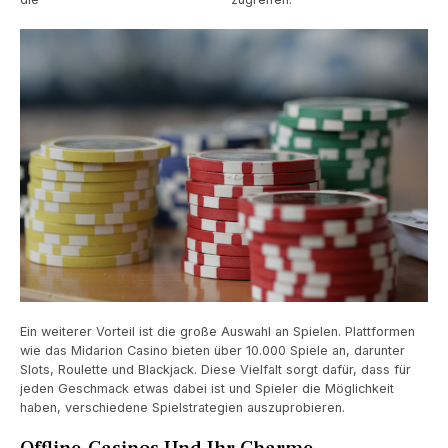
Ein weiterer Vorteil ist die große Auswahl an Spielen. Plattformen
wie das Midarion Casino bieten über 10.000 Spiele an, darunter
Slots, Roulette und Blackjack. Diese Vielfalt sorgt dafür, dass für
jeden Geschmack etwas dabei ist und Spieler die Möglichkeit
haben, verschiedene Spielstrategien auszuprobieren.