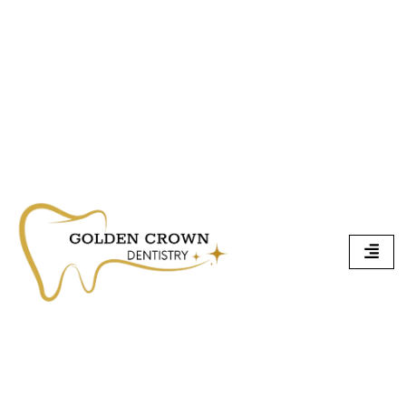
Skip
To
Content