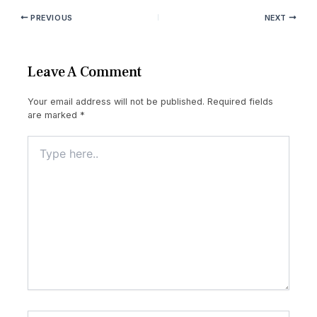
PREVIOUS
NEXT
Leave A Comment
Your email address will not be published.
Required fields
are marked
*
Type
here..
Name*