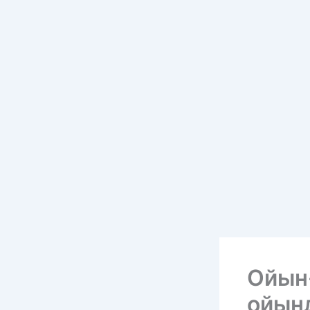
Ойын
ойын