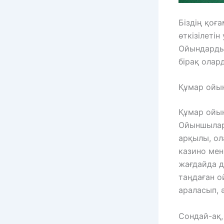
Біздің қоғ
өткізілеті
Ойындардың
бірақ олар
Құмар ойын
Құмар ойын
Ойыншылар
арқылы, ол
казино ме
жағдайда д
таңдаған о
араласып, 
Сондай-ақ,