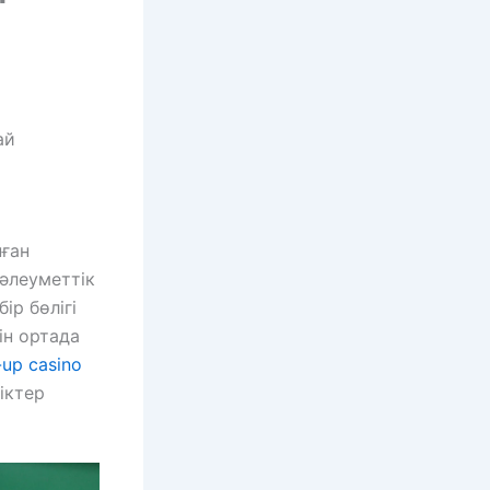
ай
нған
 әлеуметтік
ір бөлігі
ін ортада
-up casino
іктер