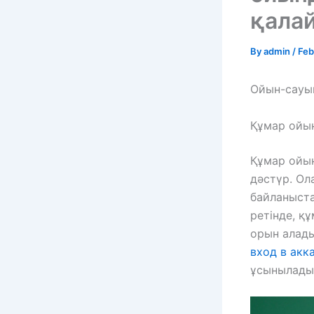
қала
By
admin
/
Feb
Ойын-сауы
Құмар ойы
Құмар ойын
дәстүр. Ол
байланыста
ретінде, қ
орын алады
вход в акк
ұсынылады