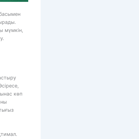
тбасымен
ырады.
ы мүмкін,
у.
астыру
Әсіресе,
ынас көп
оны
 тығыз
қтимал.