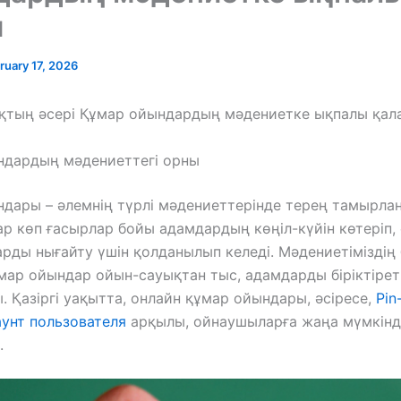
й
ruary 17, 2026
қтың әсері Құмар ойындардың мәдениетке ықпалы қал
ндардың мәдениеттегі орны
дары – әлемнің түрлі мәдениеттерінде терең тамырла
ар көп ғасырлар бойы адамдардың көңіл-күйін көтеріп,
рды нығайту үшін қолданылып келеді. Мәдениетіміздің б
ұмар ойындар ойын-сауықтан тыс, адамдарды біріктірет
. Қазіргі уақытта, онлайн құмар ойындары, әсіресе,
Pin
аунт пользователя
арқылы, ойнаушыларға жаңа мүмкінд
.