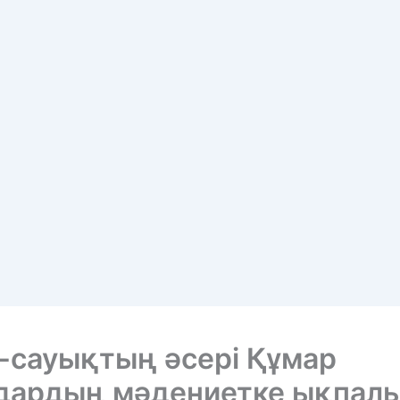
-сауықтың әсері Құмар
дардың мәдениетке ықпал