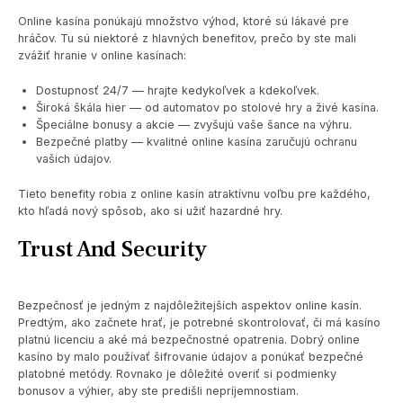
Online kasína ponúkajú množstvo výhod, ktoré sú lákavé pre
hráčov. Tu sú niektoré z hlavných benefitov, prečo by ste mali
zvážiť hranie v online kasínach:
Dostupnosť 24/7 — hrajte kedykoľvek a kdekoľvek.
Široká škála hier — od automatov po stolové hry a živé kasína.
Špeciálne bonusy a akcie — zvyšujú vaše šance na výhru.
Bezpečné platby — kvalitné online kasína zaručujú ochranu
vašich údajov.
Tieto benefity robia z online kasín atraktívnu voľbu pre každého,
kto hľadá nový spôsob, ako si užiť hazardné hry.
Trust And Security
Bezpečnosť je jedným z najdôležitejších aspektov online kasín.
Predtým, ako začnete hrať, je potrebné skontrolovať, či má kasíno
platnú licenciu a aké má bezpečnostné opatrenia. Dobrý online
kasíno by malo používať šifrovanie údajov a ponúkať bezpečné
platobné metódy. Rovnako je dôležité overiť si podmienky
bonusov a výhier, aby ste predišli nepríjemnostiam.