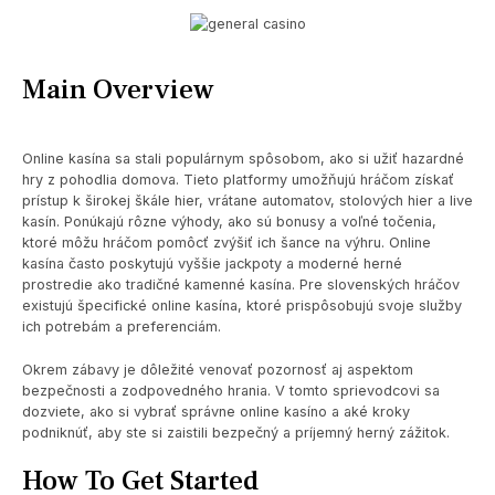
Main Overview
Online kasína sa stali populárnym spôsobom, ako si užiť hazardné
hry z pohodlia domova. Tieto platformy umožňujú hráčom získať
prístup k širokej škále hier, vrátane automatov, stolových hier a live
kasín. Ponúkajú rôzne výhody, ako sú bonusy a voľné točenia,
ktoré môžu hráčom pomôcť zvýšiť ich šance na výhru. Online
kasína často poskytujú vyššie jackpoty a moderné herné
prostredie ako tradičné kamenné kasína. Pre slovenských hráčov
existujú špecifické online kasína, ktoré prispôsobujú svoje služby
ich potrebám a preferenciám.
Okrem zábavy je dôležité venovať pozornosť aj aspektom
bezpečnosti a zodpovedného hrania. V tomto sprievodcovi sa
dozviete, ako si vybrať správne online kasíno a aké kroky
podniknúť, aby ste si zaistili bezpečný a príjemný herný zážitok.
How To Get Started