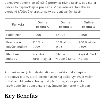
bonusové ponuky. Je dôležité porovnať rôzne kasína, aby ste si
vybrali to najvhodnejšie pre seba. V nasledujúcej tabuľke sú
uvedené kľúčové charakteristiky porovnávaných kasín:
Online
Online
Online
Funkcia
kasíno A
kasíno B
kasíno C
Počet hier
2,000+
1,500+
2,500+
Bonus pre
100% až do
50% až do
200% až do
nových hráčov
200€
150€
250€
Platobné
Kreditná
Bitcoin,
PayPal, Skrill,
metódy
karta, PayPal
Kreditná karta
Neteller
Porovnávanie týchto vlastností vám pomôže získať lepšiu
predstavu o tom, ktoré online kasíno najlepšie vyhovuje vašim
potrebám. Môžete si tak vybrať platformu, ktorá ponúka
najvýhodnejšie podmienky a najzábavnejšie herné možnosti.
Key Benefits