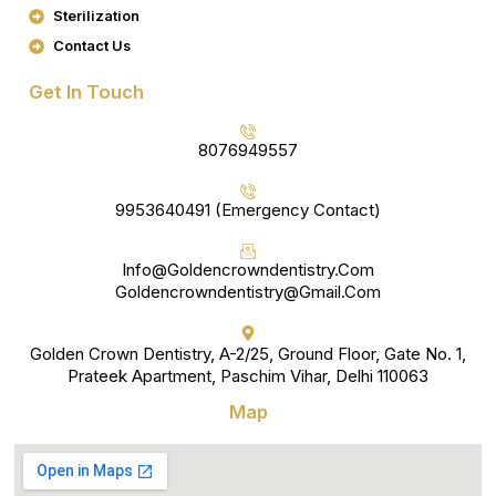
M
Sterilization
Contact Us
Get In Touch
8076949557
9953640491 (Emergency Contact)
Info@goldencrowndentistry.com
Goldencrowndentistry@gmail.com
Golden Crown Dentistry, A-2/25, Ground Floor, Gate No. 1,
Prateek Apartment, Paschim Vihar, Delhi 110063
Map