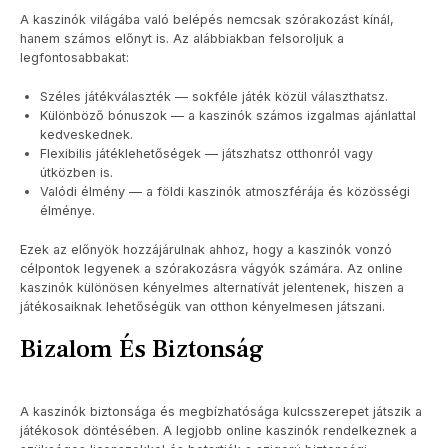
A kaszinók világába való belépés nemcsak szórakozást kínál,
hanem számos előnyt is. Az alábbiakban felsoroljuk a
legfontosabbakat:
Széles játékválaszték — sokféle játék közül választhatsz.
Különböző bónuszok — a kaszinók számos izgalmas ajánlattal
kedveskednek.
Flexibilis játéklehetőségek — játszhatsz otthonról vagy
útközben is.
Valódi élmény — a földi kaszinók atmoszférája és közösségi
élménye.
Ezek az előnyök hozzájárulnak ahhoz, hogy a kaszinók vonzó
célpontok legyenek a szórakozásra vágyók számára. Az online
kaszinók különösen kényelmes alternatívát jelentenek, hiszen a
játékosaiknak lehetőségük van otthon kényelmesen játszani.
Bizalom És Biztonság
A kaszinók biztonsága és megbízhatósága kulcsszerepet játszik a
játékosok döntésében. A legjobb online kaszinók rendelkeznek a