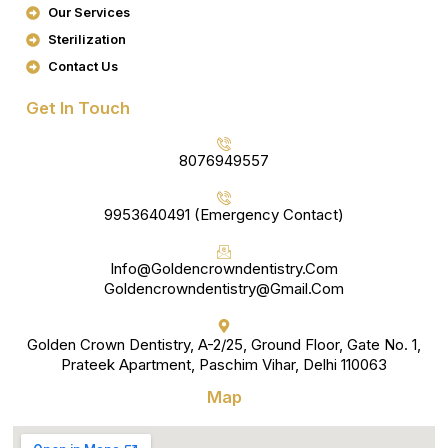
K
A
Our Services
M
Sterilization
Contact Us
Get In Touch
8076949557
9953640491 (Emergency Contact)
Info@goldencrowndentistry.com
Goldencrowndentistry@gmail.com
Golden Crown Dentistry, A-2/25, Ground Floor, Gate No. 1,
Prateek Apartment, Paschim Vihar, Delhi 110063
Map