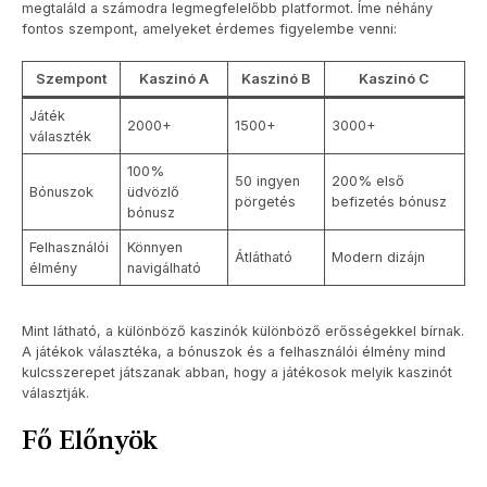
megtaláld a számodra legmegfelelőbb platformot. Íme néhány
fontos szempont, amelyeket érdemes figyelembe venni:
Szempont
Kaszinó A
Kaszinó B
Kaszinó C
Játék
2000+
1500+
3000+
választék
100%
50 ingyen
200% első
Bónuszok
üdvözlő
pörgetés
befizetés bónusz
bónusz
Felhasználói
Könnyen
Átlátható
Modern dizájn
élmény
navigálható
Mint látható, a különböző kaszinók különböző erősségekkel bírnak.
A játékok választéka, a bónuszok és a felhasználói élmény mind
kulcsszerepet játszanak abban, hogy a játékosok melyik kaszinót
választják.
Fő Előnyök