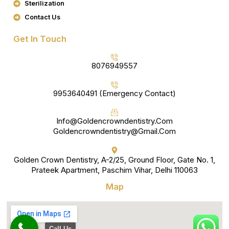
Sterilization
Contact Us
Get In Touch
8076949557
9953640491 (Emergency Contact)
Info@goldencrowndentistry.com
Goldencrowndentistry@gmail.com
Golden Crown Dentistry, A-2/25, Ground Floor, Gate No. 1,
Prateek Apartment, Paschim Vihar, Delhi 110063
Map
Call Us