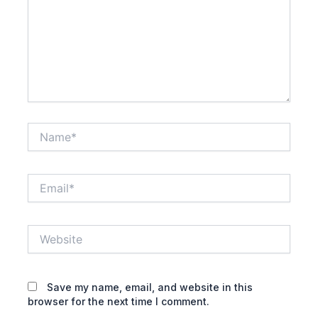
Name*
Email*
Website
Save my name, email, and website in this
browser for the next time I comment.