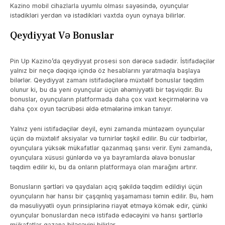
Kazino mobil cihazlarla uyumlu olması sayəsində, oyunçular
istədikləri yerdən və istədikləri vaxtda oyun oynaya bilirlər.
Qeydiyyat Və Bonuslar
Pin Up Kazino’da qeydiyyat prosesi son dərəcə sadədir. İstifadəçilər
yalnız bir neçə dəqiqə içində öz hesablarını yaratmaqla başlaya
bilərlər. Qeydiyyat zamanı istifadəçilərə müxtəlif bonuslar təqdim
olunur ki, bu da yeni oyunçular üçün əhəmiyyətli bir təşviqdir. Bu
bonuslar, oyunçuların platformada daha çox vaxt keçirmələrinə və
daha çox oyun təcrübəsi əldə etmələrinə imkan tanıyır.
Yalnız yeni istifadəçilər deyil, eyni zamanda müntəzəm oyunçular
üçün də müxtəlif aksiyalar və turnirlər təşkil edilir. Bu cür tədbirlər,
oyunçulara yüksək mükafatlar qazanmaq şansı verir. Eyni zamanda,
oyunçulara xüsusi günlərdə və ya bayramlarda əlavə bonuslar
təqdim edilir ki, bu da onların platformaya olan marağını artırır.
Bonusların şərtləri və qaydaları açıq şəkildə təqdim edildiyi üçün
oyunçuların hər hansı bir çaşqınlıq yaşamaması təmin edilir. Bu, həm
də məsuliyyətli oyun prinsiplərinə riayət etməyə kömək edir, çünki
oyunçular bonuslardan necə istifadə edəcəyini və hansı şərtlərlə
mükafatlar qazana biləcəyini bilirlər.