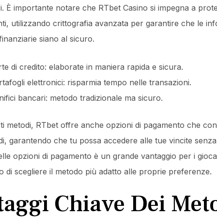
ri. È importante notare che RTbet Casino si impegna a prote
nti, utilizzando crittografia avanzata per garantire che le in
finanziarie siano al sicuro.
te di credito: elaborate in maniera rapida e sicura.
tafogli elettronici: risparmia tempo nelle transazioni.
ifici bancari: metodo tradizionale ma sicuro.
sti metodi, RTbet offre anche opzioni di pagamento che co
idi, garantendo che tu possa accedere alle tue vincite senza 
 nelle opzioni di pagamento è un grande vantaggio per i gioca
di scegliere il metodo più adatto alle proprie preferenze.
aggi Chiave Dei Met