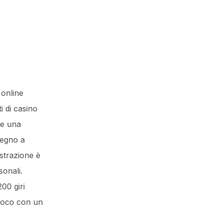
 online
i di casino
de una
mpegno a
istrazione è
sonali.
00 giri
 gioco con un