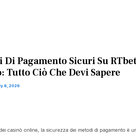
i Di Pagamento Sicuri Su RTbe
: Tutto Ciò Che Devi Sapere
ly 8, 2026
ei casinò online, la sicurezza dei metodi di pagamento è u