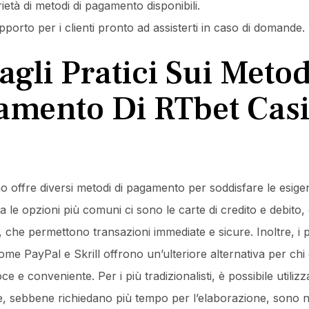
ietà di metodi di pagamento disponibili.
porto per i clienti pronto ad assisterti in caso di domande.
agli Pratici Sui Metod
amento Di RTbet Cas
 offre diversi metodi di pagamento per soddisfare le esigenze
ra le opzioni più comuni ci sono le carte di credito e debito
che permettono transazioni immediate e sicure. Inoltre, i p
come PayPal e Skrill offrono un’ulteriore alternativa per ch
e e conveniente. Per i più tradizionalisti, è possibile utilizz
e, sebbene richiedano più tempo per l’elaborazione, sono n