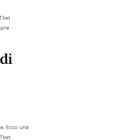
RTbet
oprie
di
ne. Ecco una
RTbet