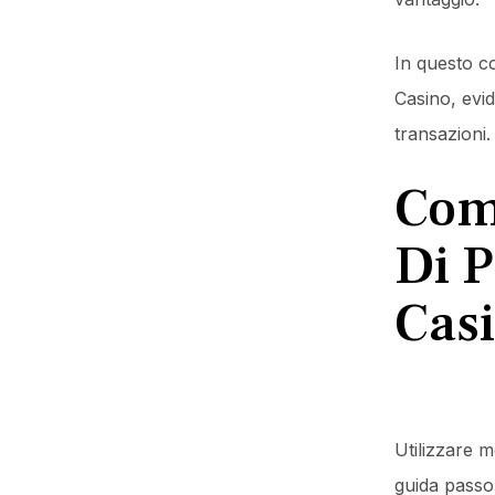
In questo c
Casino, evid
transazioni.
Come
Di 
Cas
Utilizzare 
guida passo