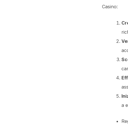
Casino:
Cr
ric
Ver
acc
Sc
car
Ef
ass
Ini
a e
Reg