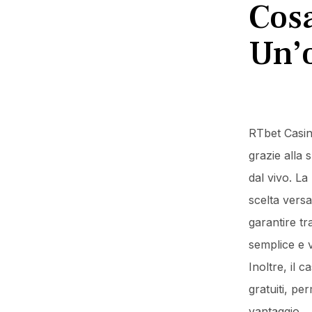
Cos
Un’o
RTbet Casino
grazie alla 
dal vivo. L
scelta versa
garantire tr
semplice e 
Inoltre, il 
gratuiti, pe
vantaggio.