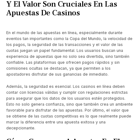
Y El Valor Son Cruciales En Las
Apuestas De Casinos
En el mundo de las apuestas en línea, especialmente durante
eventos tan importantes como la Copa del Mundo, la velocidad de
los pagos, la seguridad de las transacciones y el valor de las
cuotas juegan un papel fundamental. Los usuarios buscan una
experiencia de apuestas que no solo sea divertida, sino también
confiable. Las plataformas que ofrecen pagos rápidos y sin
comisiones ocultas se destacan, ya que permiten a los
apostadores disfrutar de sus ganancias de inmediato.
Además, la seguridad es esencial. Los casinos en línea deben
contar con licencias válidas y cumplir con regulaciones estrictas
para asegurar que los datos de los usuarios estén protegidos.
Esto no solo genera confianza, sino que también crea un ambiente
favorable para disfrutar de las apuestas. Por último, el valor que
se obtiene de las cuotas competitivas es lo que realmente puede
marcar la diferencia entre una apuesta exitosa y una
decepcionante.