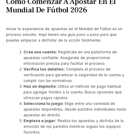
Cómo Comenzar A Apostar En El
Mundial De Fútbol 2026
Iniciar tu experiencia de apuestas en el Mundial de Fútbol es un
proceso sencillo. Aquí tienes una guía paso a paso para que
puedas empezar a disfrutar de la acción fácilmente:
Crea una cuenta:
Regístrate en una plataforma de
apuestas confiable. Asegúrate de proporcionar
información precisa para facilitar el proceso.
Verifica tus detalles:
Completa el proceso de
verificación para garantizar la seguridad de tu cuenta y
cumplir con las normativas.
Haz un depósito:
Utiliza un método de pago habitual
para agregar fondos a tu cuenta. Busca opciones que
ofrezcan pagos rápidos.
Selecciona tu juego:
Elige entre una variedad de
apuestas disponibles, desde partidos individuales hasta
apuestas en directo.
Empieza a jugar:
Realiza tus apuestas y disfruta de la
emoción de los partidos mientras sigues tus equipos
favoritos.