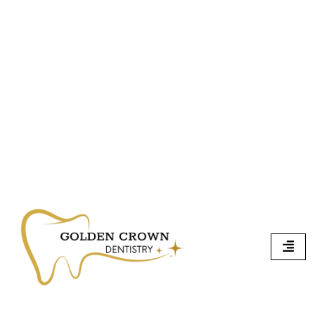
Skip
To
Content