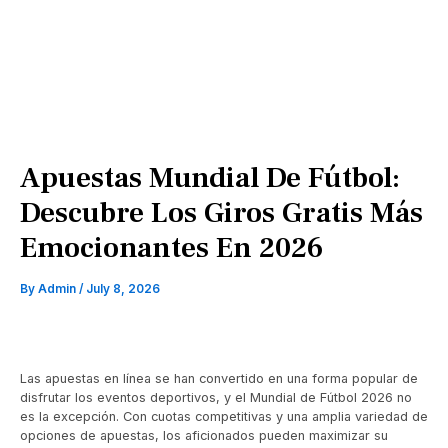
Apuestas Mundial De Fútbol:
Descubre Los Giros Gratis Más
Emocionantes En 2026
By
Admin
/
July 8, 2026
Las apuestas en línea se han convertido en una forma popular de
disfrutar los eventos deportivos, y el Mundial de Fútbol 2026 no
es la excepción. Con cuotas competitivas y una amplia variedad de
opciones de apuestas, los aficionados pueden maximizar su