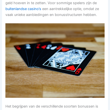
geld hoeven in te zetten. Voor sommige spelers zijn de
buitenlandse casino’s
een aantrekkelijke optie, omdat ze
vaak unieke aanbiedingen en bonusstructuren hebben.
Het begrijpen van de verschillende soorten bonussen is