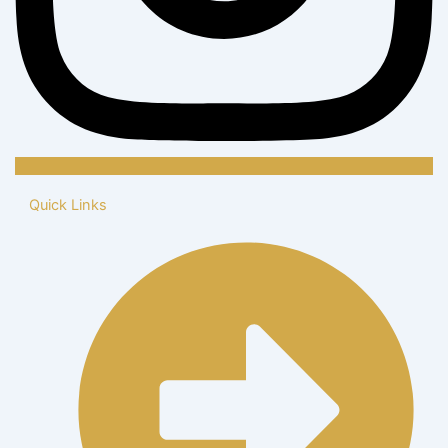
Quick Links