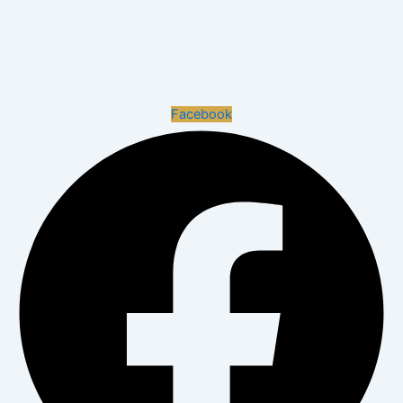
Facebook