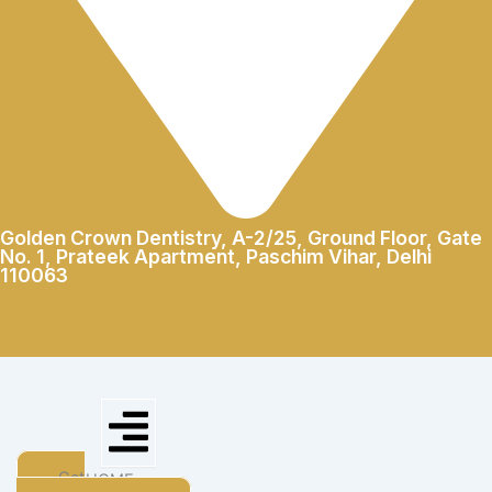
Golden Crown Dentistry, A-2/25, Ground Floor, Gate
No. 1, Prateek Apartment, Paschim Vihar, Delhi
110063
Get
HOME