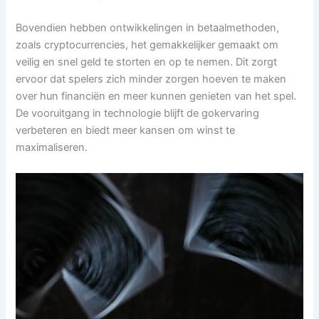
Bovendien hebben ontwikkelingen in betaalmethoden,
zoals cryptocurrencies, het gemakkelijker gemaakt om
veilig en snel geld te storten en op te nemen. Dit zorgt
ervoor dat spelers zich minder zorgen hoeven te maken
over hun financiën en meer kunnen genieten van het spel.
De vooruitgang in technologie blijft de gokervaring
verbeteren en biedt meer kansen om winst te
maximaliseren.