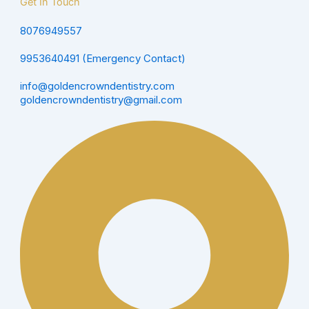
Get In Touch
8076949557
9953640491 (Emergency Contact)
info@goldencrowndentistry.com
goldencrowndentistry@gmail.com