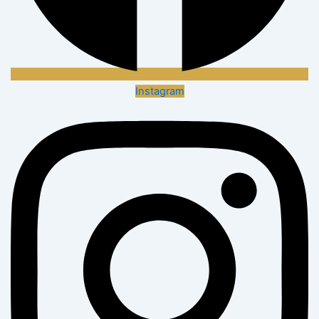
Instagram