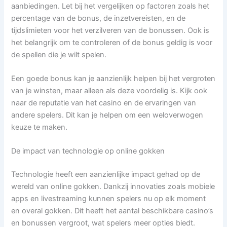
aanbiedingen. Let bij het vergelijken op factoren zoals het
percentage van de bonus, de inzetvereisten, en de
tijdslimieten voor het verzilveren van de bonussen. Ook is
het belangrijk om te controleren of de bonus geldig is voor
de spellen die je wilt spelen.
Een goede bonus kan je aanzienlijk helpen bij het vergroten
van je winsten, maar alleen als deze voordelig is. Kijk ook
naar de reputatie van het casino en de ervaringen van
andere spelers. Dit kan je helpen om een weloverwogen
keuze te maken.
De impact van technologie op online gokken
Technologie heeft een aanzienlijke impact gehad op de
wereld van online gokken. Dankzij innovaties zoals mobiele
apps en livestreaming kunnen spelers nu op elk moment
en overal gokken. Dit heeft het aantal beschikbare casino’s
en bonussen vergroot, wat spelers meer opties biedt.