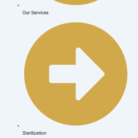
Our Services
Sterilization