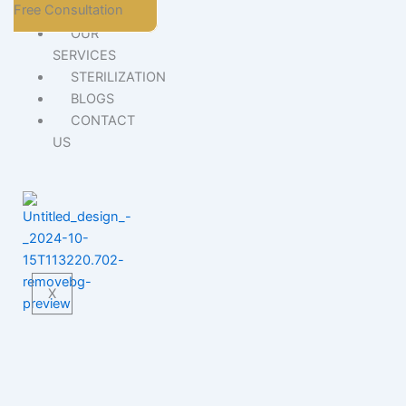
Free Consultation
ABOUT
OUR
SERVICES
STERILIZATION
BLOGS
CONTACT
US
X