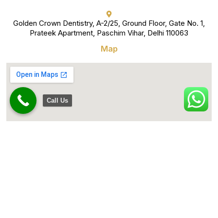
Golden Crown Dentistry, A-2/25, Ground Floor, Gate No. 1,
Prateek Apartment, Paschim Vihar, Delhi 110063
Map
Call Us