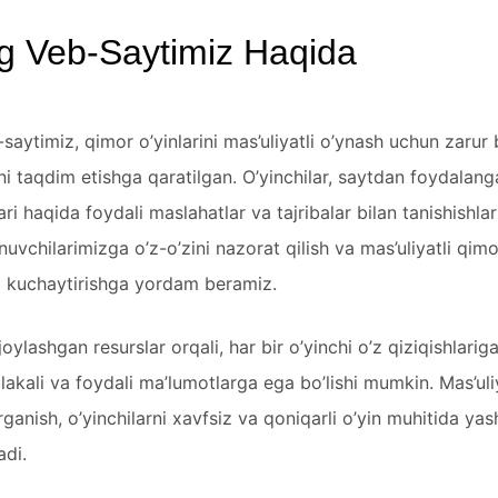
ng Veb-Saytimiz Haqida
saytimiz, qimor o’yinlarini mas’uliyatli o’ynash uchun zarur 
i taqdim etishga qaratilgan. O’yinchilar, saytdan foydalang
ari haqida foydali maslahatlar va tajribalar bilan tanishishla
nuvchilarimizga o’z-o’zini nazorat qilish va mas’uliyatli qim
ni kuchaytirishga yordam beramiz.
oylashgan resurslar orqali, har bir o’yinchi o’z qiziqishlari
akali va foydali ma’lumotlarga ega bo’lishi mumkin. Mas’uli
rganish, o’yinchilarni xavfsiz va qoniqarli o’yin muhitida ya
di.