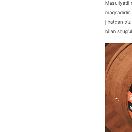
Mas’uliyatli
maqsadidir. 
jihatdan o’z
bilan shug’