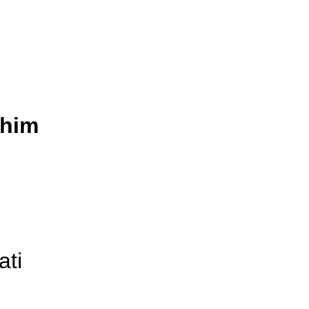
uhim
ati