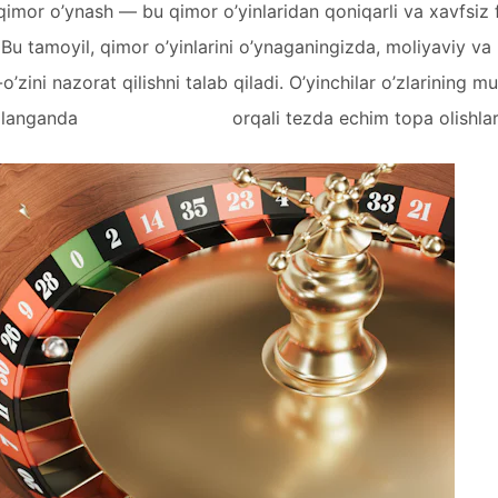
 qimor o’ynash — bu qimor o’yinlaridan qoniqarli va xavfsiz
Bu tamoyil, qimor o’yinlarini o’ynaganingizda, moliyaviy va
-o’zini nazorat qilishni talab qiladi. O’yinchilar o’zlarining 
888starz Login
ullanganda
orqali tezda echim topa olishla