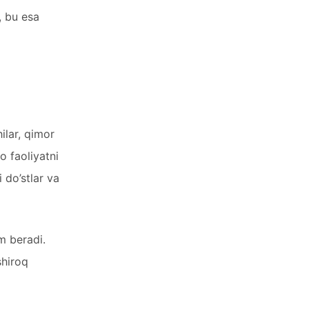
, bu esa
ilar, qimor
o faoliyatni
i do’stlar va
am beradi.
shiroq