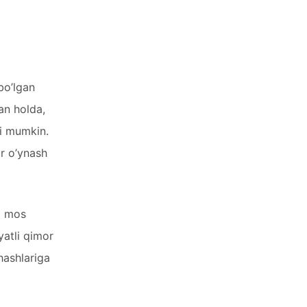
bo’lgan
an holda,
ri mumkin.
or o’ynash
ga mos
yatli qimor
shashlariga