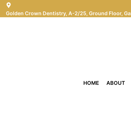
Skip
To
Content
Golden Crown Dentistry, A-2/25, Ground Floor, Ga
HOME
ABOUT