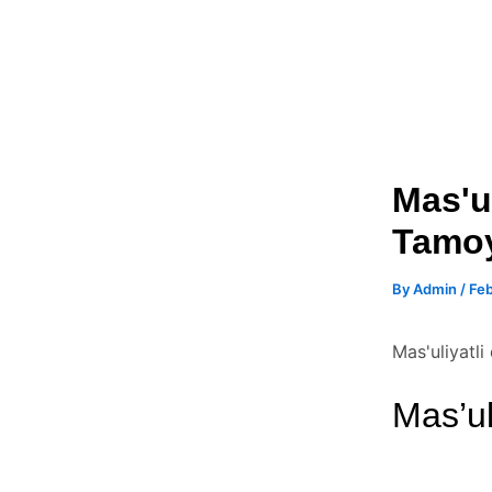
Mas'u
Tamoy
By
Admin
/
Feb
Mas'uliyatl
Mas’ul