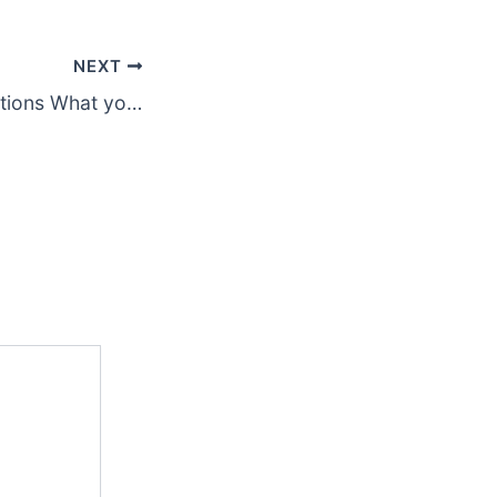
NEXT
Gambling regulations What you need to know about Amunra