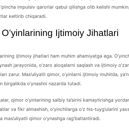
’pincha impulsiv qarorlar qabul qilishga olib kelishi mumkin
tlar keltirib chiqaradi.
O’yinlarining Ijtimoiy Jihatlari
arining ijtimoiy jihatlari ham muhim ahamiyatga ega. O’yinch
o’ynash jarayonida, o’zaro aloqalarni saqlash va ijtimoiy o’zar
hlari zarur. Mas’uliyatli qimor, o’yinlarni ijtimoiy muhitda, ya’n
an birgalikda o’ynashni nazarda tutadi.
qalar, qimor o’yinlarining salbiy ta’sirini kamaytirishga yord
tlar va fikr almashish, o’yinchilarga o’z his-tuyg’ularini yax
 mas’uliyatli qimor o’ynashga rag’batlantiradi.