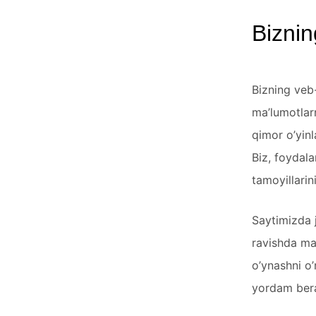
Bizni
Bizning veb-
ma’lumotlarn
qimor o’yinl
Biz, foydala
tamoyillari
Saytimizda j
ravishda mal
o’ynashni o’
yordam bera