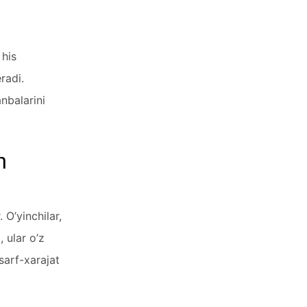
 his
radi.
anbalarini
h
 O’yinchilar,
, ular o’z
sarf-xarajat