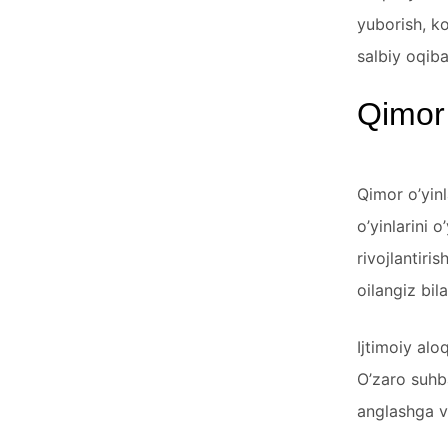
yuborish, ko
salbiy oqiba
Qimor 
Qimor o’yinl
o’yinlarini 
rivojlantiris
oilangiz bil
Ijtimoiy alo
O’zaro suhba
anglashga va