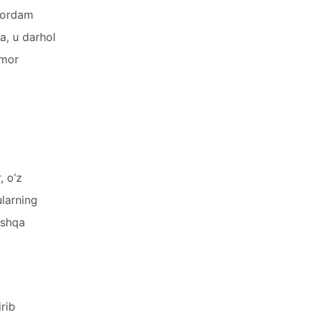
 yordam
a, u darhol
imor
, o’z
ularning
boshqa
rib