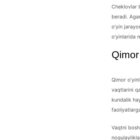
Cheklovlar b
beradi. Agar
o’yin jarayo
o’yinlarida 
Qimor 
Qimor o’yinl
vaqtlarini q
kundalik hay
faoliyatlarg
Vaqtni boshq
noqulaylikl