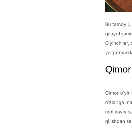
Bu tamoyil, 
qilayotganin
O’yinchilar,
yo’qotmasda
Qimor 
Qimor o’yinl
o’zlariga ma
moliyaviy sa
qilishdan sa