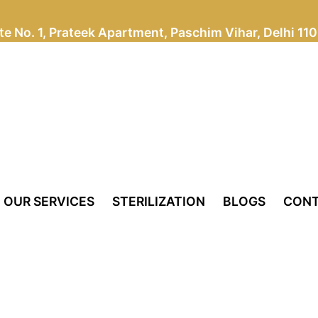
te No. 1, Prateek Apartment, Paschim Vihar, Delhi 11
OUR SERVICES
STERILIZATION
BLOGS
CONT