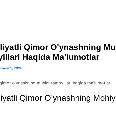
liyatli Qimor O'ynashning M
illari Haqida Ma'lumotlar
ruary 4, 2026
i qimor o'ynashning muhim tamoyillari haqida ma'lumotlar
iyatli Qimor O’ynashning Mohiy