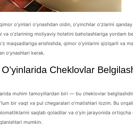
qimor o’yinlari o’ynashdan oldin, o’yinchilar o’zlarini qanday
i va o’zlarining moliyaviy holatini baholashlariga yordam be
 o’z maqsadlariga erishishda, qimor o’yinlarini qiziqarli va m
n o’ynashlari kerak.
O’yinlarida Cheklovlar Belgilas
arida muhim tamoyillardan biri — bu cheklovlar belgilashdir.
’lum bir vaqt va pul chegaralari o’rnatishlari lozim. Bu orqali
lomatliklarini saqlab qoladilar va o’yin jarayonida ortiqcha 
qlanishlari mumkin.