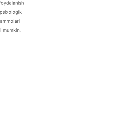
 foydalanish
 psixologik
muammolari
ri mumkin.