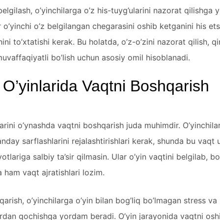
elgilash, o’yinchilarga o’z his-tuyg’ularini nazorat qilishga
 o’yinchi o’z belgilangan chegarasini oshib ketganini his ets
nini to’xtatishi kerak. Bu holatda, o’z-o’zini nazorat qilish, q
muvaffaqiyatli bo’lish uchun asosiy omil hisoblanadi.
O’yinlarida Vaqtni Boshqarish
arini o’ynashda vaqtni boshqarish juda muhimdir. O’yinchilar
anday sarflashlarini rejalashtirishlari kerak, shunda bu vaqt 
otlariga salbiy ta’sir qilmasin. Ular o’yin vaqtini belgilab, 
a ham vaqt ajratishlari lozim.
arish, o’yinchilarga o’yin bilan bog’liq bo’lmagan stress va
ardan qochishga yordam beradi. O’yin jarayonida vaqtni oshi