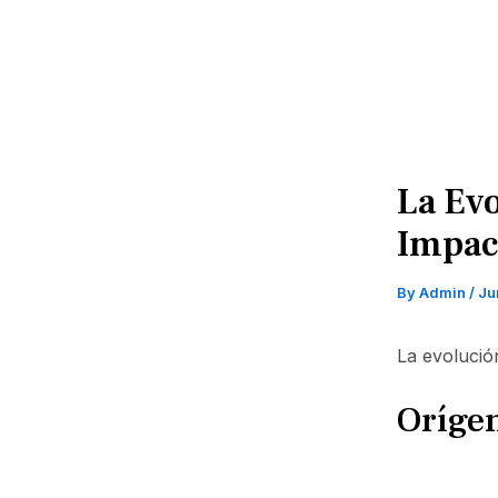
La Evo
Impac
By
Admin
/
Ju
La evolución
Oríge