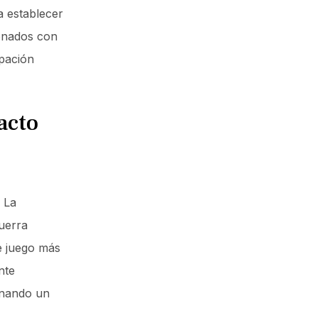
a establecer
ionados con
pación
acto
. La
uerra
e juego más
nte
onando un