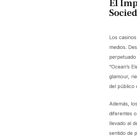
El Imp
Socie
Los casinos
medios. Des
perpetuado 
“Ocean’s El
glamour, rie
del público 
Además, los
diferentes 
llevado al 
sentido de 