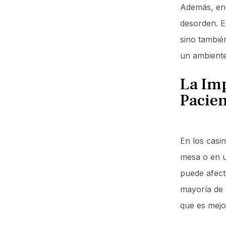
Además, en 
desorden. E
sino tambié
un ambiente
La Imp
Pacien
En los casin
mesa o en u
puede afect
mayoría de l
que es mejor