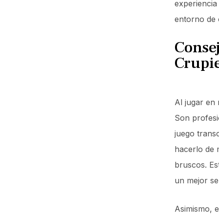
experiencia
entorno de 
Consej
Crupi
Al jugar en
Son profesi
juego trans
hacerlo de 
bruscos. Es
un mejor ser
Asimismo, e