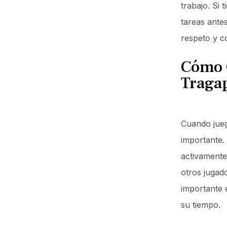
trabajo. Si 
tareas antes
respeto y c
Cómo 
Traga
Cuando jueg
importante.
activamente
otros jugado
importante 
su tiempo.