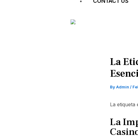
CONTACT US
La Eti
Esenci
By
Admin
/
Fe
La etiqueta
La Imp
Casin