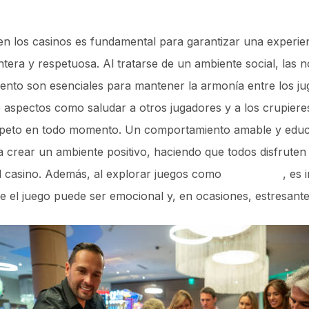
 en los casinos es fundamental para garantizar una experie
ntera y respetuosa. Al tratarse de un ambiente social, las 
nto son esenciales para mantener la armonía entre los ju
e aspectos como saludar a otros jugadores y a los crupiere
speto en todo momento. Un comportamiento amable y edu
a crear un ambiente positivo, haciendo que todos disfruten
Wild Cash
l casino. Además, al explorar juegos como
, es 
e el juego puede ser emocional y, en ocasiones, estresante