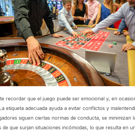
te recordar que el juego puede ser emocional y, en ocasio
La etiqueta adecuada ayuda a evitar conflictos y malentendi
ugadores siguen ciertas normas de conducta, se minimizan l
es de que surjan situaciones incómodas, lo que resulta en u