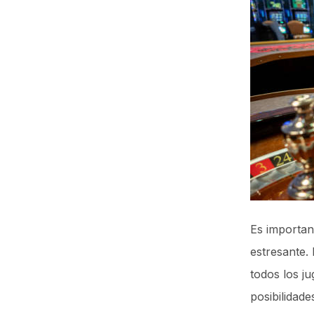
Es importan
estresante. 
todos los j
posibilidad