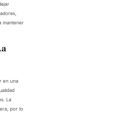
dejar
gadores,
ra mantener
La
ar en una
ualidad
es. La
era, por lo