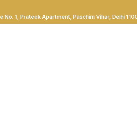
e No. 1, Prateek Apartment, Paschim Vihar, Delhi 110